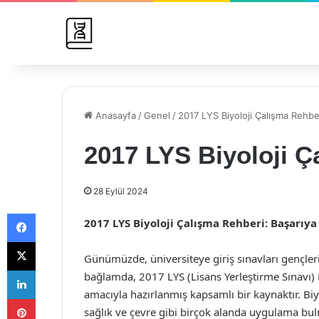
Anasayfa
/
Genel
/
2017 LYS Biyoloji Çalışma Rehbe
2017 LYS Biyoloji 
28 Eylül 2024
Facebook
2017 LYS Biyoloji Çalışma Rehberi: Başarıy
X
Günümüzde, üniversiteye giriş sınavları gençle
LinkedIn
bağlamda, 2017 LYS (Lisans Yerleştirme Sınavı) B
amacıyla hazırlanmış kapsamlı bir kaynaktır. Bi
Pinterest
sağlık ve çevre gibi birçok alanda uygulama bulm