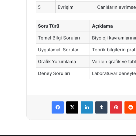
5
Evrişim
Canlıların evrimse
Soru Türü
Açıklama
Temel Bilgi Soruları
Biyoloji kavramların
Uygulamalı Sorular
Teorik bilgilerin pra
Grafik Yorumlama
Verilen grafik ve tab
Deney Soruları
Laboratuvar deneyleri
Facebook
X
LinkedIn
Tumblr
Pintere