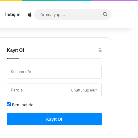
Sitemap
Arama
İletişim
yap
...
Kayıt Ol
Unuttunuz mu?
Beni hatırla
Kayıt Ol