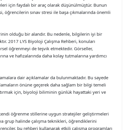
eleri için faydalı bir araç olarak düşünülmüştür. Bunun
, öğrencilerin sınav stresi ile başa çıkmalarında önemli
inin olduğu bir alandır. Bu nedenle, bilgilerin iyi bir
tır. 2017 LYS Biyoloji Çalışma Rehberi, konuları
örsel öğrenmeyi de teşvik etmektedir. Görseller,
arına ve hafızalarında daha kolay tutmalarına yardımcı
nlamalara dair açıklamalar da bulunmaktadır. Bu sayede
 anlamaların önüne geçerek daha sağlam bir bilgi temeli
ırmak için, biyoloji biliminin günlük hayattaki yeri ve
endi öğrenme stillerine uygun stratejiler geliştirmeleri
ya grup halinde çalışma teknikleri, öğrendiklerini
renciler, bu rehberi kullanarak etkili çalışma programları