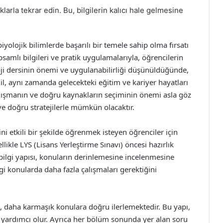
ıklarla tekrar edin. Bu, bilgilerin kalıcı hale gelmesine
yolojik bilimlerde başarılı bir temele sahip olma fırsatı
psamlı bilgileri ve pratik uygulamalarıyla, öğrencilerin
loji dersinin önemi ve uygulanabilirliği düşünüldüğünde,
il, aynı zamanda gelecekteki eğitim ve kariyer hayatları
çalışmanın ve doğru kaynakların seçiminin önemi asla göz
 ve doğru stratejilerle mümkün olacaktır.
ni etkili bir şekilde öğrenmek isteyen öğrenciler için
ikle LYS (Lisans Yerleştirme Sınavı) öncesi hazırlık
bilgi yapısı, konuların derinlemesine incelenmesine
i konularda daha fazla çalışmaları gerektiğini
p, daha karmaşık konulara doğru ilerlemektedir. Bu yapı,
yardımcı olur. Ayrıca her bölüm sonunda yer alan soru