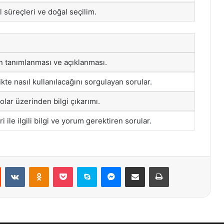
l süreçleri ve doğal seçilim.
ın tanımlanması ve açıklanması.
tikte nasıl kullanılacağını sorgulayan sorular.
lolar üzerinden bilgi çıkarımı.
 ile ilgili bilgi ve yorum gerektiren sorular.
st
Reddit
VKontakte
Odnoklassniki
Pocket
Skype
Messenger
E-Posta ile paylaş
Yazdır