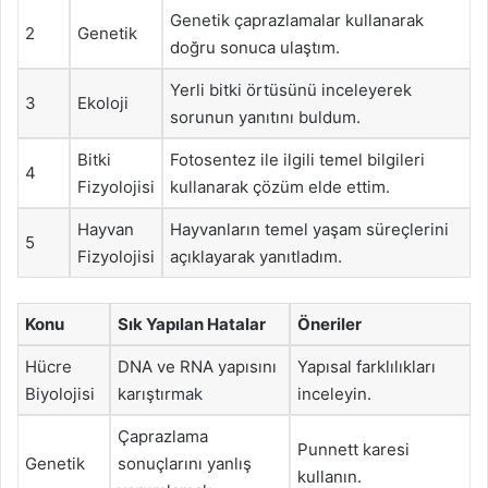
Genetik çaprazlamalar kullanarak
2
Genetik
doğru sonuca ulaştım.
Yerli bitki örtüsünü inceleyerek
3
Ekoloji
sorunun yanıtını buldum.
Bitki
Fotosentez ile ilgili temel bilgileri
4
Fizyolojisi
kullanarak çözüm elde ettim.
Hayvan
Hayvanların temel yaşam süreçlerini
5
Fizyolojisi
açıklayarak yanıtladım.
Konu
Sık Yapılan Hatalar
Öneriler
Hücre
DNA ve RNA yapısını
Yapısal farklılıkları
Biyolojisi
karıştırmak
inceleyin.
Çaprazlama
Punnett karesi
Genetik
sonuçlarını yanlış
kullanın.