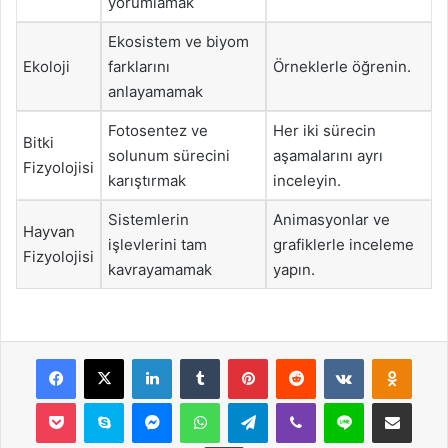
yorumlamak
Ekosistem ve biyom
Ekoloji
farklarını
Örneklerle öğrenin.
anlayamamak
Fotosentez ve
Her iki sürecin
Bitki
solunum sürecini
aşamalarını ayrı
Fizyolojisi
karıştırmak
inceleyin.
Sistemlerin
Animasyonlar ve
Hayvan
işlevlerini tam
grafiklerle inceleme
Fizyolojisi
kavrayamamak
yapın.
Facebook
X
LinkedIn
Tumblr
Pinterest
Reddit
VKontakte
Odnok
Pocket
Skype
Messenger
WhatsApp
Telegram
Viber
Line
E-Posta ile payla
Yazdır