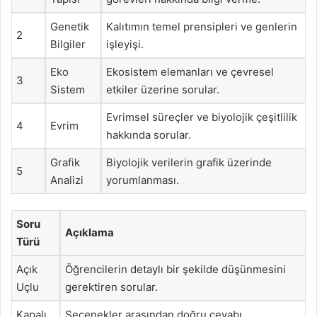
Genetik
Kalıtımın temel prensipleri ve genlerin
2
Bilgiler
işleyişi.
Eko
Ekosistem elemanları ve çevresel
3
Sistem
etkiler üzerine sorular.
Evrimsel süreçler ve biyolojik çeşitlilik
4
Evrim
hakkında sorular.
Grafik
Biyolojik verilerin grafik üzerinde
5
Analizi
yorumlanması.
Soru
Açıklama
Türü
Açık
Öğrencilerin detaylı bir şekilde düşünmesini
Uçlu
gerektiren sorular.
Kapalı
Seçenekler arasından doğru cevabı