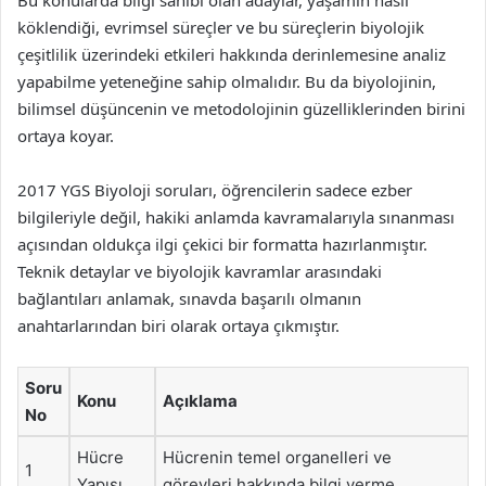
Bu konularda bilgi sahibi olan adaylar, yaşamın nasıl
köklendiği, evrimsel süreçler ve bu süreçlerin biyolojik
çeşitlilik üzerindeki etkileri hakkında derinlemesine analiz
yapabilme yeteneğine sahip olmalıdır. Bu da biyolojinin,
bilimsel düşüncenin ve metodolojinin güzelliklerinden birini
ortaya koyar.
2017 YGS Biyoloji soruları, öğrencilerin sadece ezber
bilgileriyle değil, hakiki anlamda kavramalarıyla sınanması
açısından oldukça ilgi çekici bir formatta hazırlanmıştır.
Teknik detaylar ve biyolojik kavramlar arasındaki
bağlantıları anlamak, sınavda başarılı olmanın
anahtarlarından biri olarak ortaya çıkmıştır.
Soru
Konu
Açıklama
No
Hücre
Hücrenin temel organelleri ve
1
Yapısı
görevleri hakkında bilgi verme.