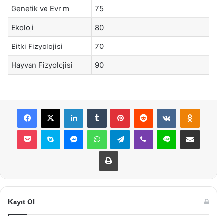
Genetik ve Evrim
75
Ekoloji
80
Bitki Fizyolojisi
70
Hayvan Fizyolojisi
90
Facebook
X
LinkedIn
Tumblr
Pinterest
Reddit
VKontakte
Odnok
Pocket
Skype
Messenger
WhatsApp
Telegram
Viber
Line
E-Posta ile payla
Yazdır
Kayıt Ol