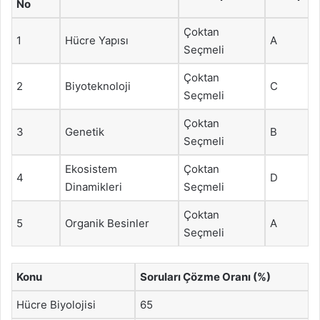
No
Çoktan
1
Hücre Yapısı
A
Seçmeli
Çoktan
2
Biyoteknoloji
C
Seçmeli
Çoktan
3
Genetik
B
Seçmeli
Ekosistem
Çoktan
4
D
Dinamikleri
Seçmeli
Çoktan
5
Organik Besinler
A
Seçmeli
Konu
Soruları Çözme Oranı (%)
Hücre Biyolojisi
65