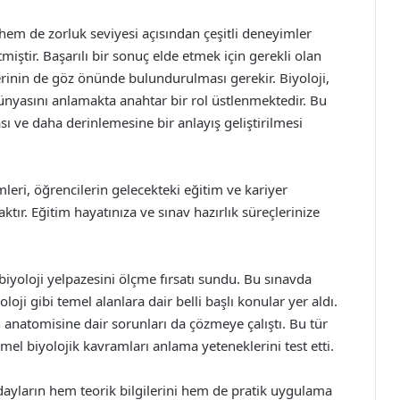
hem de zorluk seviyesi açısından çeşitli deneyimler
tmiştir. Başarılı bir sonuç elde etmek için gerekli olan
jilerinin de göz önünde bulundurulması gerekir. Biyoloji,
dünyasını anlamakta anahtar bir rol üstlenmektedir. Bu
ası ve daha derinlemesine bir anlayış geliştirilmesi
leri, öğrencilerin gelecekteki eğitim ve kariyer
ktır. Eğitim hayatınıza ve sınav hazırlık süreçlerinize
biyoloji yelpazesini ölçme fırsatı sundu. Bu sınavda
loji gibi temel alanlara dair belli başlı konular yer aldı.
n anatomisine dair sorunları da çözmeye çalıştı. Bu tür
mel biyolojik kavramları anlama yeteneklerini test etti.
ayların hem teorik bilgilerini hem de pratik uygulama