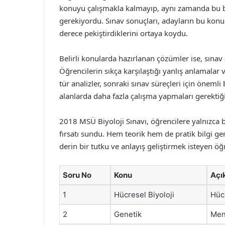
konuyu çalışmakla kalmayıp, aynı zamanda bu bil
gerekiyordu. Sınav sonuçları, adayların bu konular
derece pekiştirdiklerini ortaya koydu.
Belirli konularda hazırlanan çözümler ise, sınav 
Öğrencilerin sıkça karşılaştığı yanlış anlamalar 
tür analizler, sonraki sınav süreçleri için öneml
alanlarda daha fazla çalışma yapmaları gerektiğ
2018 MSÜ Biyoloji Sınavı, öğrencilere yalnızca 
fırsatı sundu. Hem teorik hem de pratik bilgi ger
derin bir tutku ve anlayış geliştirmek isteyen öğ
Soru No
Konu
Açı
1
Hücresel Biyoloji
Hücr
2
Genetik
Mend