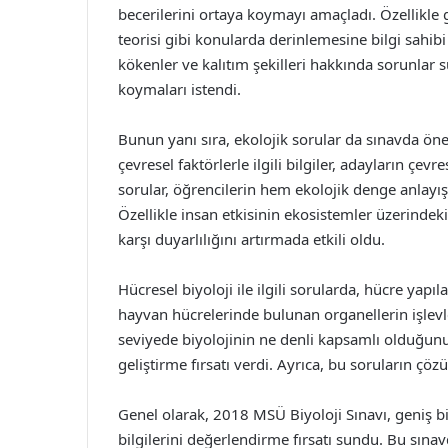
becerilerini ortaya koymayı amaçladı. Özellikle 
teorisi gibi konularda derinlemesine bilgi sahib
kökenler ve kalıtım şekilleri hakkında sorunlar 
koymaları istendi.
Bunun yanı sıra, ekolojik sorular da sınavda önem
çevresel faktörlerle ilgili bilgiler, adayların çev
sorular, öğrencilerin hem ekolojik denge anlayışı
Özellikle insan etkisinin ekosistemler üzerindeki 
karşı duyarlılığını artırmada etkili oldu.
Hücresel biyoloji ile ilgili sorularda, hücre yapıl
hayvan hücrelerinde bulunan organellerin işlevle
seviyede biyolojinin ne denli kapsamlı olduğunu
geliştirme fırsatı verdi. Ayrıca, bu soruların çöz
Genel olarak, 2018 MSÜ Biyoloji Sınavı, geniş bir
bilgilerini değerlendirme fırsatı sundu. Bu sına