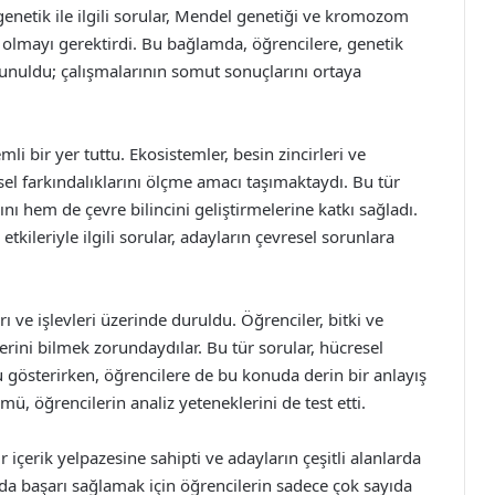
genetik ile ilgili sorular, Mendel genetiği ve kromozom
i olmayı gerektirdi. Bu bağlamda, öğrencilere, genetik
sunuldu; çalışmalarının somut sonuçlarını ortaya
li bir yer tuttu. Ekosistemler, besin zincirleri ve
resel farkındalıklarını ölçme amacı taşımaktaydı. Bu tür
nı hem de çevre bilincini geliştirmelerine katkı sağladı.
etkileriyle ilgili sorular, adayların çevresel sorunlara
arı ve işlevleri üzerinde duruldu. Öğrenciler, bitki ve
rini bilmek zorundaydılar. Bu tür sorular, hücresel
 gösterirken, öğrencilere de bu konuda derin bir anlayış
ümü, öğrencilerin analiz yeteneklerini de test etti.
 içerik yelpazesine sahipti ve adayların çeşitli alanlarda
vda başarı sağlamak için öğrencilerin sadece çok sayıda