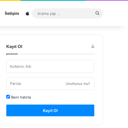
Sitemap
Arama
İletişim
yap
...
Kayıt Ol
Unuttunuz mu?
Beni hatırla
Kayıt Ol