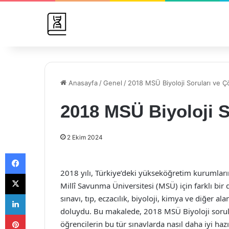
Anasayfa
/
Genel
/
2018 MSÜ Biyoloji Soruları ve Ç
2018 MSÜ Biyoloji S
2 Ekim 2024
Facebook
2018 yılı, Türkiye’deki yükseköğretim kurumların
X
Millî Savunma Üniversitesi (MSÜ) için farklı bir
LinkedIn
sınavı, tıp, eczacılık, biyoloji, kimya ve diğer al
doluydu. Bu makalede, 2018 MSÜ Biyoloji sorular
Pinterest
öğrencilerin bu tür sınavlarda nasıl daha iyi haz