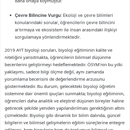
daha ortaya koymuştur.
Çevre Bilincine Vurgu
: Ekoloji ve çevre bilimleri
konularındaki sorular, öğrencilerin çevre bilincini
artırmaya ve ekosistem ile insan arasındaki ilişkiyi
sorgulamaya yönlendirmektedir.
2019 AYT biyoloji soruları, biyoloji eğitiminin kalite ve
niteliğini yansıtmakta, öğrencilerin bilimsel düşünme
becerilerini geliştirmeyi hedeflemektedir. ÖSYM’nin bu yılki
yaklaşımı, sadece bilgi ölçme değil, aynı zamanda
yorumlama becerisini de değerlendirme arzusunu
göstermektedir. Bu durum, gelecekteki biyoloji öğretim
sistemine dair önemli ipuçları sunmakta; biyoloji eğitiminin,
öğrencileri daha analitik ve eleştirel düşünen bireyler haline
getirecek şekilde yeniden yapılandırılması gerektiğinin altını
çizmektedir. Biyoloji gibi dinamik bir bilim dalında, güncel
bilgilerin ve bilimsel gelişmelerin eğitim süreçlerine entegre
edilmesi, hem bireylerin hem de toplumun bilimsel ve