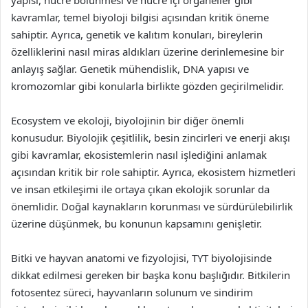
yapısı, hücre bölünmesi ve hücre içi organeller gibi
kavramlar, temel biyoloji bilgisi açısından kritik öneme
sahiptir. Ayrıca, genetik ve kalıtım konuları, bireylerin
özelliklerini nasıl miras aldıkları üzerine derinlemesine bir
anlayış sağlar. Genetik mühendislik, DNA yapısı ve
kromozomlar gibi konularla birlikte gözden geçirilmelidir.
Ecosystem ve ekoloji, biyolojinin bir diğer önemli
konusudur. Biyolojik çeşitlilik, besin zincirleri ve enerji akışı
gibi kavramlar, ekosistemlerin nasıl işlediğini anlamak
açısından kritik bir role sahiptir. Ayrıca, ekosistem hizmetleri
ve insan etkileşimi ile ortaya çıkan ekolojik sorunlar da
önemlidir. Doğal kaynakların korunması ve sürdürülebilirlik
üzerine düşünmek, bu konunun kapsamını genişletir.
Bitki ve hayvan anatomi ve fizyolojisi, TYT biyolojisinde
dikkat edilmesi gereken bir başka konu başlığıdır. Bitkilerin
fotosentez süreci, hayvanların solunum ve sindirim