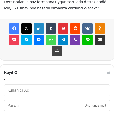
Ders notları, sınav formatına uygun sorularla desteklendiği
için, TYT sınavında başarılı olmanıza yardımcı olacaktır.
Facebook
X
LinkedIn
Tumblr
Pinterest
Reddit
VKontakte
Odnok
Pocket
Skype
Messenger
WhatsApp
Telegram
Viber
Line
E-Posta ile payla
Yazdır
Kayıt Ol
Unuttunuz mu?