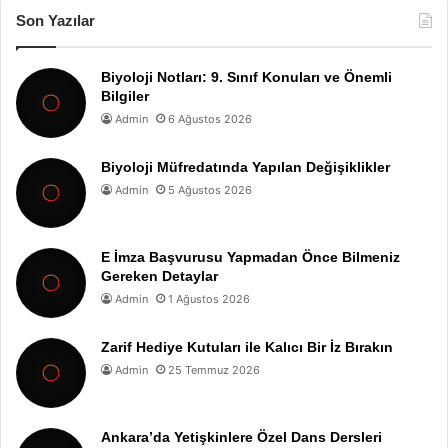
Son Yazılar
Biyoloji Notları: 9. Sınıf Konuları ve Önemli
Bilgiler
Admin
6 Ağustos 2026
Biyoloji Müfredatında Yapılan Değişiklikler
Admin
5 Ağustos 2026
E İmza Başvurusu Yapmadan Önce Bilmeniz
Gereken Detaylar
Admin
1 Ağustos 2026
Zarif Hediye Kutuları ile Kalıcı Bir İz Bırakın
Admin
25 Temmuz 2026
Ankara’da Yetişkinlere Özel Dans Dersleri