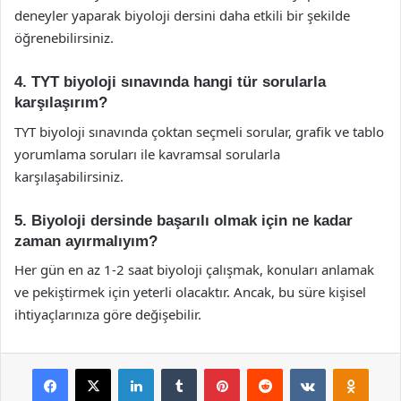
deneyler yaparak biyoloji dersini daha etkili bir şekilde
öğrenebilirsiniz.
4. TYT biyoloji sınavında hangi tür sorularla
karşılaşırım?
TYT biyoloji sınavında çoktan seçmeli sorular, grafik ve tablo
yorumlama soruları ile kavramsal sorularla
karşılaşabilirsiniz.
5. Biyoloji dersinde başarılı olmak için ne kadar
zaman ayırmalıyım?
Her gün en az 1-2 saat biyoloji çalışmak, konuları anlamak
ve pekiştirmek için yeterli olacaktır. Ancak, bu süre kişisel
ihtiyaçlarınıza göre değişebilir.
Facebook
X
LinkedIn
Tumblr
Pinterest
Reddit
VKontakte
Odnok