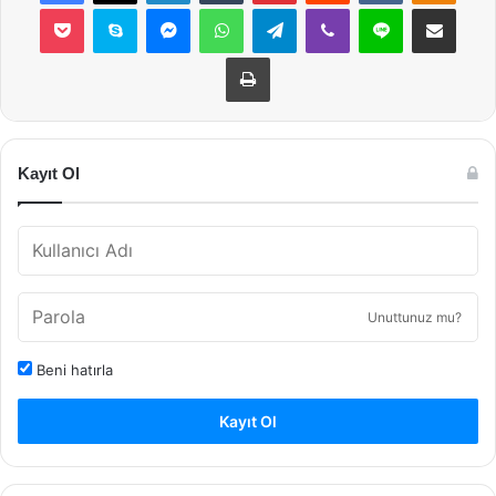
Pocket
Skype
Messenger
WhatsApp
Telegram
Viber
Line
E-Posta ile payla
Yazdır
Kayıt Ol
Unuttunuz mu?
Beni hatırla
Kayıt Ol