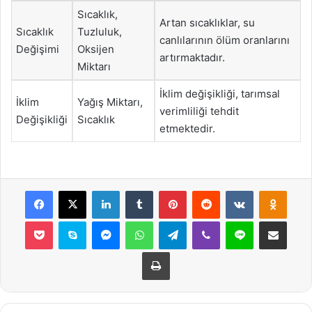
Sıcaklık,
Artan sıcaklıklar, su
Sıcaklık
Tuzluluk,
canlılarının ölüm oranlarını
Değişimi
Oksijen
artırmaktadır.
Miktarı
İklim değişikliği, tarımsal
İklim
Yağış Miktarı,
verimliliği tehdit
Değişikliği
Sıcaklık
etmektedir.
Facebook
X
LinkedIn
Tumblr
Pinterest
Reddit
VKontakte
Odnok
Pocket
Skype
Messenger
WhatsApp
Telegram
Viber
Line
E-Posta ile payla
Yazdır