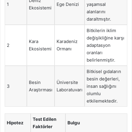
Deniz
1
Ege Denizi
yaşamsal
Ekosistemi
alanlarını
daraltmıştır.
Bitkilerin iklim
değişikliğine karşı
Kara
Karadeniz
2
adaptasyon
Ekosistemi
Ormanı
oranları
belirlenmiştir.
Bitkisel gıdaların
besin değerleri,
Besin
Üniversite
3
insan sağlığını
Araştırması
Laboratuvarı
olumlu
etkilemektedir.
Test Edilen
Hipotez
Bulgu
Faktörler