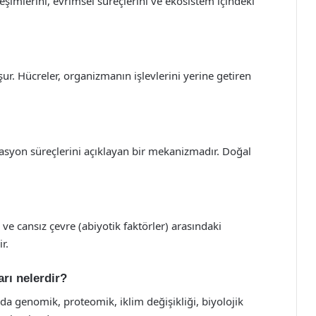
leşimlerini, evrimsel süreçlerini ve ekosistem içindeki
şur. Hücreler, organizmanın işlevlerini yerine getiren
asyon süreçlerini açıklayan bir mekanizmadır. Doğal
 ve cansız çevre (abiyotik faktörler) arasındaki
r.
arı nelerdir?
nda genomik, proteomik, iklim değişikliği, biyolojik