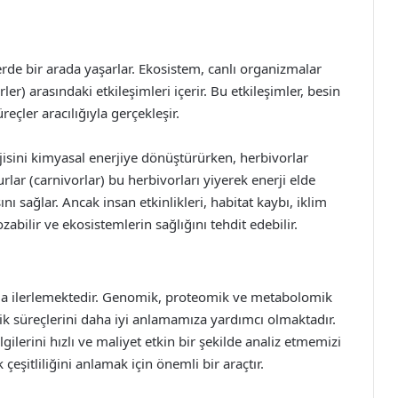
erde bir arada yaşarlar. Ekosistem, canlı organizmalar
rler) arasındaki etkileşimleri içerir. Bu etkileşimler, besin
reçler aracılığıyla gerçekleşir.
jisini kimyasal enerjiye dönüştürürken, herbivorlar
urlar (carnivorlar) bu herbivorları yiyerek enerji elde
 sağlar. Ancak insan etkinlikleri, habitat kaybı, iklim
ozabilir ve ekosistemlerin sağlığını tehdit edebilir.
 hızla ilerlemektedir. Genomik, proteomik ve metabolomik
lojik süreçlerini daha iyi anlamamıza yardımcı olmaktadır.
gilerini hızlı ve maliyet etkin bir şekilde analiz etmemizi
çeşitliliğini anlamak için önemli bir araçtır.