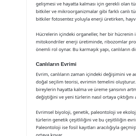
gelişmesi ve hayatta kalması için gerekli olan tüm
bitkiler ve mikroorganizmalar gibi farklı canlı tür
bitkiler fotosentez yoluyla enerji üretirken, hayv
Hücrelerin içindeki organeller, her bir hücrenin 
mitokondriler enerji üretiminde, ribozomlar pro
önemli rol oynar. Bu karmaşık yapı, canlıların d
Canlıların Evrimi
Evrim, canlıların zaman içindeki değişimini ve a
doğal seçilim teorisi, evrimin temelini oluşturur
bireylerin hayatta kalma ve üreme şansının artma
değiştiğini ve yeni türlerin nasıl ortaya çıktığın
Evrimsel biyoloji, genetik, paleontoloji ve ekoloji
türlerin genetik çeşitliliğini ve bu çeşitliliğin 
Paleontoloji ise fosil kayıtları aracılığıyla geçm
ortaya koyar.