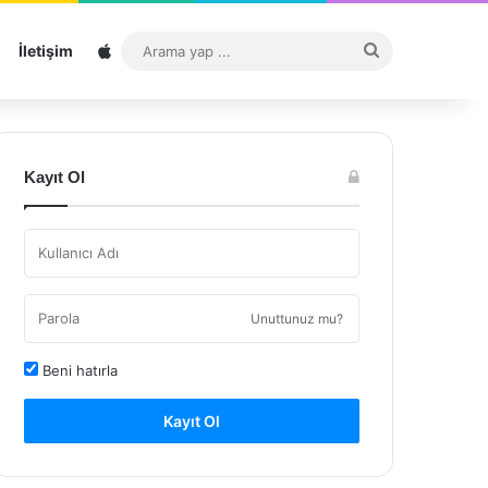
Sitemap
Arama
İletişim
yap
...
Kayıt Ol
Unuttunuz mu?
Beni hatırla
Kayıt Ol