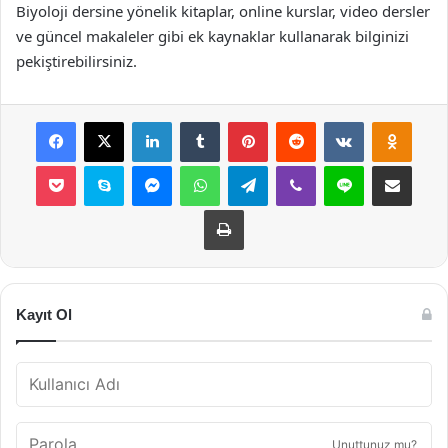
Biyoloji dersine yönelik kitaplar, online kurslar, video dersler
ve güncel makaleler gibi ek kaynaklar kullanarak bilginizi
pekiştirebilirsiniz.
Facebook
X
LinkedIn
Tumblr
Pinterest
Reddit
VKontakte
Odnok
Pocket
Skype
Messenger
WhatsApp
Telegram
Viber
Line
E-Posta ile payla
Yazdır
Kayıt Ol
Unuttunuz mu?