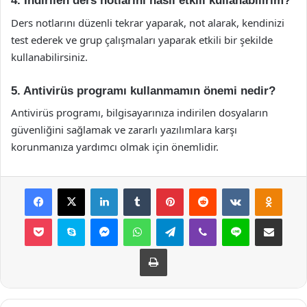
4. İndirilen ders notlarını nasıl etkili kullanabilirim?
Ders notlarını düzenli tekrar yaparak, not alarak, kendinizi
test ederek ve grup çalışmaları yaparak etkili bir şekilde
kullanabilirsiniz.
5. Antivirüs programı kullanmamın önemi nedir?
Antivirüs programı, bilgisayarınıza indirilen dosyaların
güvenliğini sağlamak ve zararlı yazılımlara karşı
korunmanıza yardımcı olmak için önemlidir.
Facebook
X
LinkedIn
Tumblr
Pinterest
Reddit
VKontakte
Odnok
Pocket
Skype
Messenger
WhatsApp
Telegram
Viber
Line
E-Posta ile payla
Yazdır