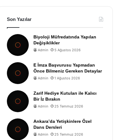
Son Yazılar
Biyoloji Müfredatında Yapılan
Değişiklikler
Admin
5 Ağustos 2026
E İmza Başvurusu Yapmadan
Önce Bilmeniz Gereken Detaylar
Admin
1 Ağustos 2026
Zarif Hediye Kutuları ile Kalıcı
Bir İz Bırakın
Admin
25 Temmuz 2026
Ankara’da Yetişkinlere Özel
Dans Dersleri
Admin
25 Temmuz 2026