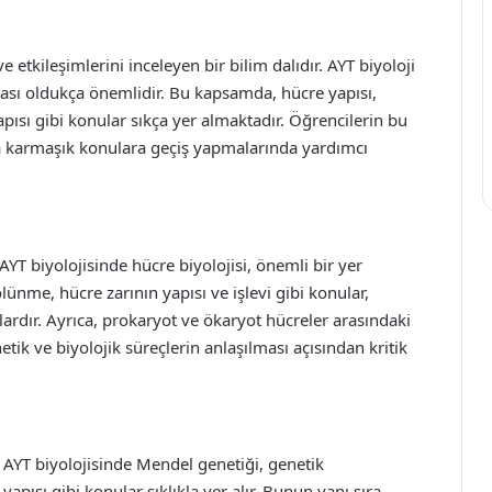
 ve etkileşimlerini inceleyen bir bilim dalıdır. AYT biyoloji
ması oldukça önemlidir. Bu kapsamda, hücre yapısı,
yapısı gibi konular sıkça yer almaktadır. Öğrencilerin bu
ha karmaşık konulara geçiş yapmalarında yardımcı
AYT biyolojisinde hücre biyolojisi, önemli bir yer
nme, hücre zarının yapısı ve işlevi gibi konular,
ardır. Ayrıca, prokaryot ve ökaryot hücreler arasındaki
etik ve biyolojik süreçlerin anlaşılması açısından kritik
 AYT biyolojisinde Mendel genetiği, genetik
pısı gibi konular sıklıkla yer alır. Bunun yanı sıra,