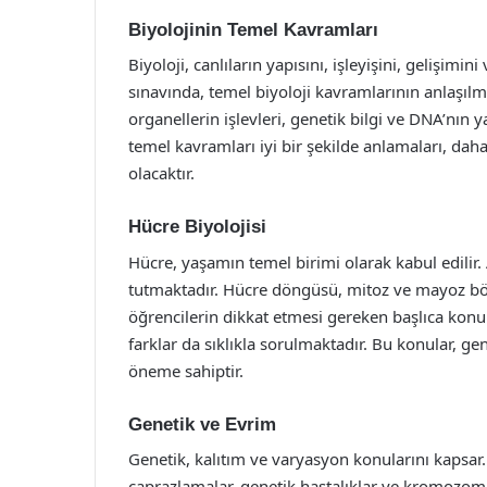
Biyolojinin Temel Kavramları
Biyoloji, canlıların yapısını, işleyişini, gelişimini
sınavında, temel biyoloji kavramlarının anlaşıl
organellerin işlevleri, genetik bilgi ve DNA’nın 
temel kavramları iyi bir şekilde anlamaları, da
olacaktır.
Hücre Biyolojisi
Hücre, yaşamın temel birimi olarak kabul edilir. 
tutmaktadır. Hücre döngüsü, mitoz ve mayoz bölü
öğrencilerin dikkat etmesi gereken başlıca konul
farklar da sıklıkla sorulmaktadır. Bu konular, gen
öneme sahiptir.
Genetik ve Evrim
Genetik, kalıtım ve varyasyon konularını kapsar.
çaprazlamalar, genetik hastalıklar ve kromozom ya