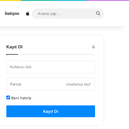
Sitemap
Arama
İletişim
yap
...
Kayıt Ol
Unuttunuz mu?
Beni hatırla
Kayıt Ol