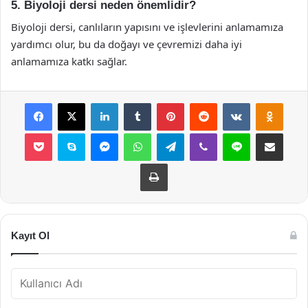
5. Biyoloji dersi neden önemlidir?
Biyoloji dersi, canlıların yapısını ve işlevlerini anlamamıza
yardımcı olur, bu da doğayı ve çevremizi daha iyi
anlamamıza katkı sağlar.
Facebook
X
LinkedIn
Tumblr
Pinterest
Reddit
VKontakte
Odnok
Pocket
Skype
Messenger
WhatsApp
Telegram
Viber
Line
E-Posta ile payla
Yazdır
Kayıt Ol