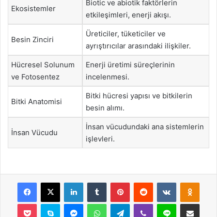
Biotic ve abiotik faktörlerin
Ekosistemler
etkileşimleri, enerji akışı.
Üreticiler, tüketiciler ve
Besin Zinciri
ayrıştırıcılar arasındaki ilişkiler.
Hücresel Solunum
Enerji üretimi süreçlerinin
ve Fotosentez
incelenmesi.
Bitki hücresi yapısı ve bitkilerin
Bitki Anatomisi
besin alımı.
İnsan vücudundaki ana sistemlerin
İnsan Vücudu
işlevleri.
Facebook
X
LinkedIn
Tumblr
Pinterest
Reddit
VKontakte
Odnok
Pocket
Skype
Messenger
WhatsApp
Telegram
Viber
Line
E-Posta ile payla