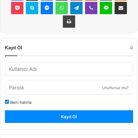
Pocket
Skype
Messenger
WhatsApp
Telegram
Viber
Line
E-Posta ile payla
Yazdır
Kayıt Ol
Unuttunuz mu?
Beni hatırla
Kayıt Ol