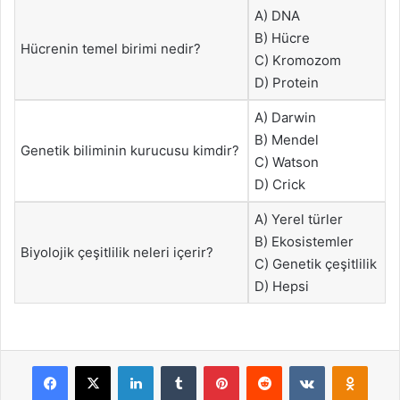
A) DNA
B) Hücre
Hücrenin temel birimi nedir?
C) Kromozom
D) Protein
A) Darwin
B) Mendel
Genetik biliminin kurucusu kimdir?
C) Watson
D) Crick
A) Yerel türler
B) Ekosistemler
Biyolojik çeşitlilik neleri içerir?
C) Genetik çeşitlilik
D) Hepsi
Facebook
X
LinkedIn
Tumblr
Pinterest
Reddit
VKontakte
Odnok