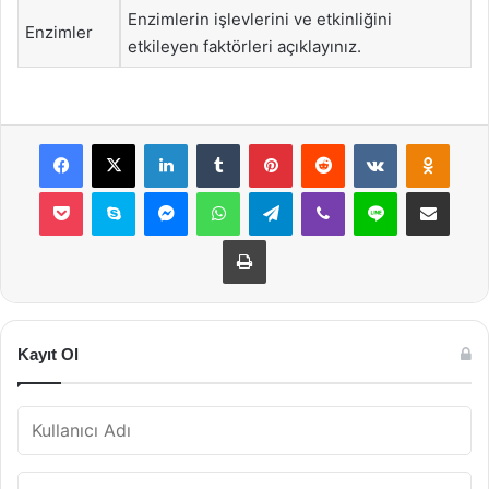
Enzimlerin işlevlerini ve etkinliğini
Enzimler
etkileyen faktörleri açıklayınız.
Facebook
X
LinkedIn
Tumblr
Pinterest
Reddit
VKontakte
Odnok
Pocket
Skype
Messenger
WhatsApp
Telegram
Viber
Line
E-Posta ile payla
Yazdır
Kayıt Ol