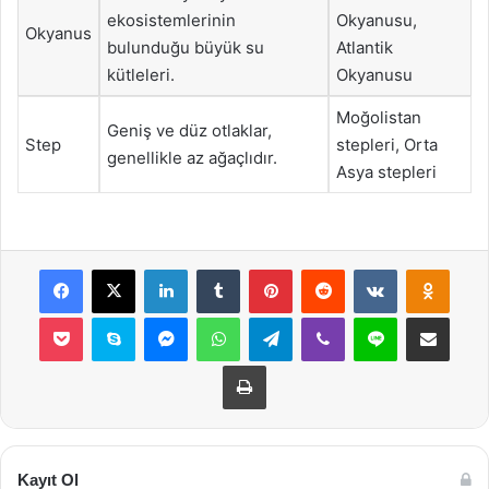
ekosistemlerinin
Okyanusu,
Okyanus
bulunduğu büyük su
Atlantik
kütleleri.
Okyanusu
Moğolistan
Geniş ve düz otlaklar,
Step
stepleri, Orta
genellikle az ağaçlıdır.
Asya stepleri
Facebook
X
LinkedIn
Tumblr
Pinterest
Reddit
VKontakte
Odnok
Pocket
Skype
Messenger
WhatsApp
Telegram
Viber
Line
E-Posta ile payla
Yazdır
Kayıt Ol