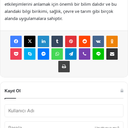
etkileşimlerini anlamak için önemli bir bilim dalıdır ve bu
alandaki bilgi birikimi, sağlık, çevre ve tarım gibi birçok
alanda uygulamalara sahiptir.
Facebook
X
LinkedIn
Tumblr
Pinterest
Reddit
VKontakte
Odnok
Pocket
Skype
Messenger
WhatsApp
Telegram
Viber
Line
E-Posta ile payla
Yazdır
Kayıt Ol
Unuttunuz mu?