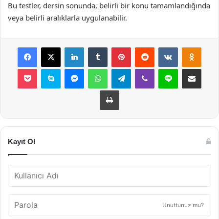
Bu testler, dersin sonunda, belirli bir konu tamamlandığında
veya belirli aralıklarla uygulanabilir.
Facebook
X
LinkedIn
Tumblr
Pinterest
Reddit
VKontakte
Odnok
Pocket
Skype
Messenger
WhatsApp
Telegram
Viber
Line
E-Posta ile payla
Yazdır
Kayıt Ol
Unuttunuz mu?