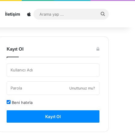
Sitemap
Arama
İletişim
yap
...
Kayıt Ol
Unuttunuz mu?
Beni hatırla
Kayıt Ol