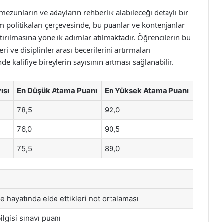
mezunların ve adayların rehberlik alabileceği detaylı bir
im politikaları çerçevesinde, bu puanlar ve kontenjanlar
rtırılmasına yönelik adımlar atılmaktadır. Öğrencilerin bu
i ve disiplinler arası becerilerini artırmaları
e kalifiye bireylerin sayısının artması sağlanabilir.
ısı
En Düşük Atama Puanı
En Yüksek Atama Puanı
78,5
92,0
76,0
90,5
75,5
89,0
e hayatında elde ettikleri not ortalaması
lgisi sınavı puanı