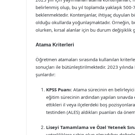
belirlenmiş olup, bu yıl toplamda yaklaşık 500
beklenmektedir. Kontenjanlar, ihtiyaç duyulan bö
olduğu okullarda yoğunlaşmaktadır. Örneğin, b
olurken, kırsal alanlar için bu durum değişiklik 
Atama Kriterleri
Öğretmen atamaları sırasında kullanılan kriterler
sonuçları ile bütünleştirilmektedir. 2023 yılında
şunlardır:
KPSS Puanı
: Atama sürecinin en belirleyici
eğitim sürecinin ardından yapılan sınavda el
ettikleri il veya ilçelerdeki boş pozisyonla
testinden (ALES) aldıkları puanları da öne
Liseyi Tamamlama ve Özel Yetenek Sın
yeterliliklere sahip olup olmadığını değerle