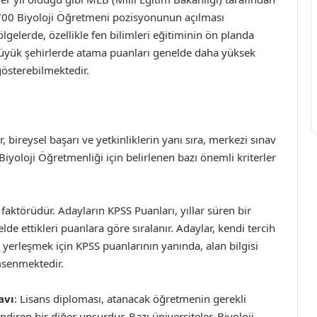
-700 Biyoloji Öğretmeni pozisyonunun açılması
lgelerde, özellikle fen bilimleri eğitiminin ön planda
üyük şehirlerde atama puanları genelde daha yüksek
gösterebilmektedir.
, bireysel başarı ve yetkinliklerin yanı sıra, merkezi sınav
 Biyoloji Öğretmenliği için belirlenen bazı önemli kriterler
 faktörüdür. Adayların KPSS Puanları, yıllar süren bir
de ettikleri puanlara göre sıralanır. Adaylar, kendi tercih
ra yerleşmek için KPSS puanlarının yanında, alan bilgisi
msenmektedir.
avı
: Lisans diploması, atanacak öğretmenin gerekli
ndiren bir diğer unsurdur. Bazı üniversiteler, Biyoloji