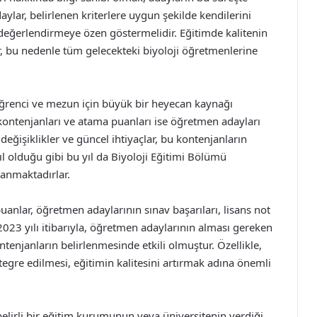
aylar, belirlenen kriterlere uygun şekilde kendilerini
e değerlendirmeye özen göstermelidir. Eğitimde kalitenin
r, bu nedenle tüm gelecekteki biyoloji öğretmenlerine
 öğrenci ve mezun için büyük bir heyecan kaynağı
 kontenjanları ve atama puanları ise öğretmen adayları
 değişiklikler ve güncel ihtiyaçlar, bu kontenjanların
l olduğu gibi bu yıl da Biyoloji Eğitimi Bölümü
lanmaktadırlar.
uanlar, öğretmen adaylarının sınav başarıları, lisans not
2023 yılı itibarıyla, öğretmen adaylarının alması gereken
tenjanların belirlenmesinde etkili olmuştur. Özellikle,
egre edilmesi, eğitimin kalitesini artırmak adına önemli
 belirli bir eğitim kurumunun veya üniversitenin verdiği