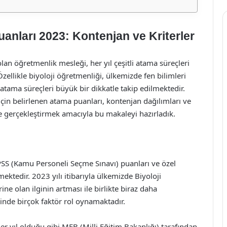
anları 2023: Kontenjan ve Kriterler
lan öğretmenlik mesleği, her yıl çeşitli atama süreçleri
Özellikle biyoloji öğretmenliği, ülkemizde fen bilimleri
atama süreçleri büyük bir dikkatle takip edilmektedir.
için belirlenen atama puanları, kontenjan dağılımları ve
me gerçekleştirmek amacıyla bu makaleyi hazırladık.
PSS (Kamu Personeli Seçme Sınavı) puanları ve özel
lmektedir. 2023 yılı itibarıyla ülkemizde Biyoloji
ine olan ilginin artması ile birlikte biraz daha
inde birçok faktör rol oynamaktadır.
er yıl olduğu gibi MEB (Milli Eğitim Bakanlığı) tarafından