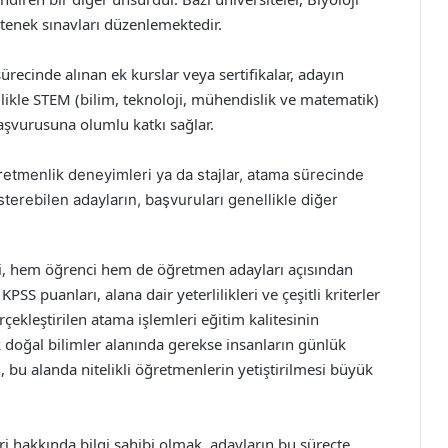
tenek sınavları düzenlemektedir.
sürecinde alınan ek kurslar veya sertifikalar, adayın
ellikle STEM (bilim, teknoloji, mühendislik ve matematik)
başvurusuna olumlu katkı sağlar.
retmenlik deneyimleri ya da stajlar, atama sürecinde
sterebilen adayların, başvuruları genellikle diğer
eci, hem öğrenci hem de öğretmen adayları açısından
S puanları, alana dair yeterlilikleri ve çeşitli kriterler
kleştirilen atama işlemleri eğitim kalitesinin
ek doğal bilimler alanında gerekse insanların günlük
bu alanda nitelikli öğretmenlerin yetiştirilmesi büyük
i hakkında bilgi sahibi olmak, adayların bu süreçte