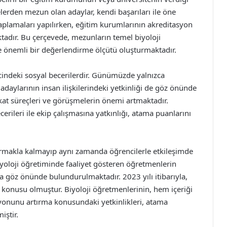
telerden mezun olan adaylar, kendi başarıları ile öne
aplamaları yapılırken, eğitim kurumlarının akreditasyon
tadır. Bu çerçevede, mezunların temel biyoloji
de önemli bir değerlendirme ölçütü oluşturmaktadır.
cindeki sosyal becerilerdir. Günümüzde yalnızca
aylarının insan ilişkilerindeki yetkinliği de göz önünde
at süreçleri ve görüşmelerin önemi artmaktadır.
ileri ile ekip çalışmasına yatkınlığı, atama puanlarını
tarmakla kalmayıp aynı zamanda öğrencilerle etkileşimde
iyoloji öğretiminde faaliyet gösteren öğretmenlerin
 göz önünde bulundurulmaktadır. 2023 yılı itibarıyla,
k konusu olmuştur. Biyoloji öğretmenlerinin, hem içeriği
yonunu artırma konusundaki yetkinlikleri, atama
iştir.