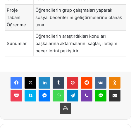
Proje
Öğrencilerin grup çalışmaları yaparak
Tabanlı
sosyal becerilerini geliştirmelerine olanak
Öğrenme
tanır.
Öğrencilerin araştırdıkları konuları
Sunumlar
başkalarına aktarmalarını sağlar, iletişim
becerilerini pekiştirir.
Facebook
X
LinkedIn
Tumblr
Pinterest
Reddit
VKontakte
Odnok
Pocket
Skype
Messenger
WhatsApp
Telegram
Viber
Line
E-Posta ile payla
Yazdır