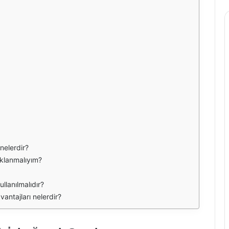
 nelerdir?
aklanmalıyım?
llanılmalıdır?
vantajları nelerdir?