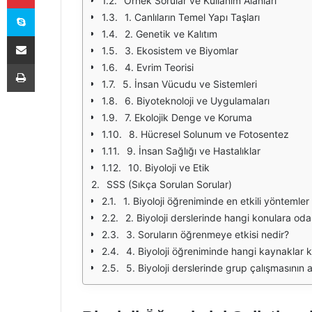
Örnek Sorular ve Kullanım Alanları
Skype
1. Canlıların Temel Yapı Taşları
2. Genetik ve Kalıtım
E-Posta ile paylaş
3. Ekosistem ve Biyomlar
Yazdır
4. Evrim Teorisi
5. İnsan Vücudu ve Sistemleri
6. Biyoteknoloji ve Uygulamaları
7. Ekolojik Denge ve Koruma
8. Hücresel Solunum ve Fotosentez
9. İnsan Sağlığı ve Hastalıklar
10. Biyoloji ve Etik
SSS (Sıkça Sorulan Sorular)
1. Biyoloji öğreniminde en etkili yöntemler
2. Biyoloji derslerinde hangi konulara od
3. Soruların öğrenmeye etkisi nedir?
4. Biyoloji öğreniminde hangi kaynaklar ku
5. Biyoloji derslerinde grup çalışmasının a