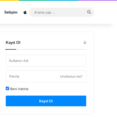
Sitemap
Arama
İletişim
yap
...
Kayıt Ol
Unuttunuz mu?
Beni hatırla
Kayıt Ol