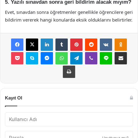
5. Yazılı sınavdan sonra geri bildirim alacak mıyım?
Evet, sınavdan sonra öğretmenler genellikle öğrencilere geri
bildirim vererek hangi konularda eksik olduklarını belirtirler.
Facebook
X
LinkedIn
Tumblr
Pinterest
Reddit
VKontakte
Odnok
Pocket
Skype
Messenger
WhatsApp
Telegram
Viber
Line
E-Posta ile payla
Yazdır
Kayıt Ol
Unuttunuz mu?