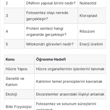
2
DNA’nın yapısal birimi nedir?
Nukleotid
Fotosentez olayı nerede
3
Kloroplast
gerçekleşir?
Protein sentezi hangi
4
Ribozom
organelde gerçekleşir?
5
Mitokondri görevleri nedir?
Enerji üretimi
Konu
Öğrenme Hedefi
Hücre Yapısı
Hücre organellerinin işlevlerini tanımak
Genetik ve
Kalıtımın temel prensiplerini kavramak
Kalıtım
Ekoloji
Ekosistemler arasındaki ilişkiyi anlamak
Fotosentez ve solunum süreçlerini
Bitki Fizyolojisi
açıklamak