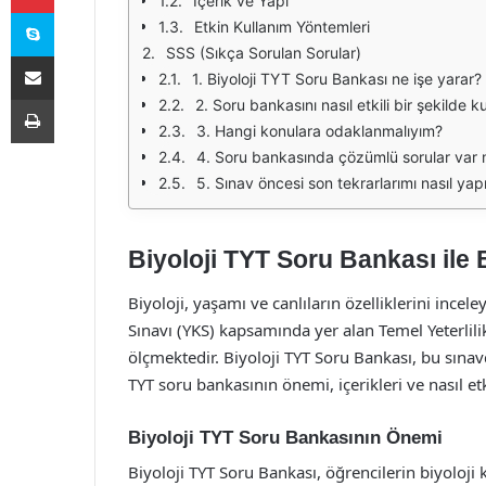
İçerik ve Yapı
Skype
Etkin Kullanım Yöntemleri
SSS (Sıkça Sorulan Sorular)
E-Posta ile paylaş
1. Biyoloji TYT Soru Bankası ne işe yarar?
Yazdır
2. Soru bankasını nasıl etkili bir şekilde ku
3. Hangi konulara odaklanmalıyım?
4. Soru bankasında çözümlü sorular var 
5. Sınav öncesi son tekrarlarımı nasıl ya
Biyoloji TYT Soru Bankası ile 
Biyoloji, yaşamı ve canlıların özelliklerini ince
Sınavı (YKS) kapsamında yer alan Temel Yeterlilik 
ölçmektedir. Biyoloji TYT Soru Bankası, bu sınav
TYT soru bankasının önemi, içerikleri ve nasıl etk
Biyoloji TYT Soru Bankasının Önemi
Biyoloji TYT Soru Bankası, öğrencilerin biyoloji 