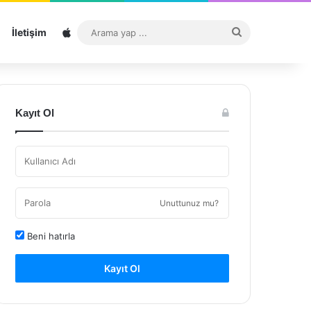
Sitemap
Arama
İletişim
yap
...
Kayıt Ol
Unuttunuz mu?
Beni hatırla
Kayıt Ol