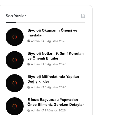
Son Yazılar
Biyoloji Okumanın Önemi ve
Faydaları
Admin
6 Ağustos 2026
Biyoloji Notları: 9. Sınıf Konuları
ve Önemli Bilgiler
Admin
6 Ağustos 2026
Biyoloji Müfredatında Yapılan
Değişiklikler
Admin
5 Ağustos 2026
E İmza Başvurusu Yapmadan
Önce Bilmeniz Gereken Detaylar
Admin
1 Ağustos 2026