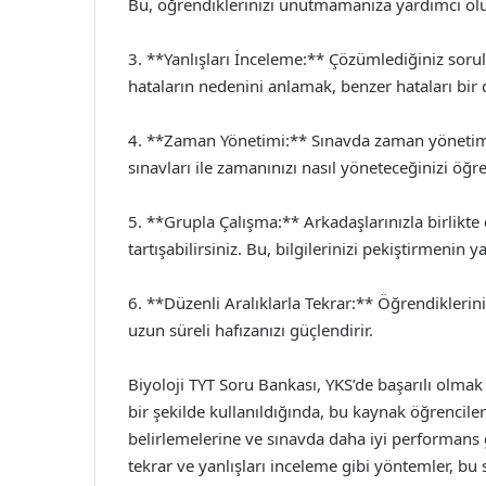
Bu, öğrendiklerinizi unutmamanıza yardımcı olu
3. **Yanlışları İnceleme:** Çözümlediğiniz sorula
hataların nedenini anlamak, benzer hataları bir
4. **Zaman Yönetimi:** Sınavda zaman yönetimi
sınavları ile zamanınızı nasıl yöneteceğinizi öğre
5. **Grupla Çalışma:** Arkadaşlarınızla birlikte ç
tartışabilirsiniz. Bu, bilgilerinizi pekiştirmenin ya
6. **Düzenli Aralıklarla Tekrar:** Öğrendiklerini
uzun süreli hafızanızı güçlendirir.
Biyoloji TYT Soru Bankası, YKS’de başarılı olmak
bir şekilde kullanıldığında, bu kaynak öğrencileri
belirlemelerine ve sınavda daha iyi performans g
tekrar ve yanlışları inceleme gibi yöntemler, b