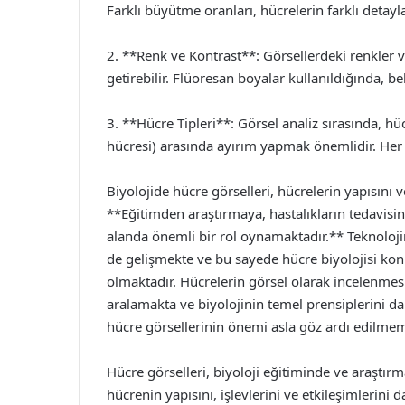
Farklı büyütme oranları, hücrelerin farklı detaylar
2. **Renk ve Kontrast**: Görsellerdeki renkler ve
getirebilir. Flüoresan boyalar kullanıldığında, bel
3. **Hücre Tipleri**: Görsel analiz sırasında, hüc
hücresi) arasında ayırım yapmak önemlidir. Her h
Biyolojide hücre görselleri, hücrelerin yapısını v
**Eğitimden araştırmaya, hastalıkların tedavisi
alanda önemli bir rol oynamaktadır.** Teknolojini
de gelişmekte ve bu sayede hücre biyolojisi k
olmaktadır. Hücrelerin görsel olarak incelenmesi
aralamakta ve biyolojinin temel prensiplerini d
hücre görsellerinin önemi asla göz ardı edilmeme
Hücre görselleri, biyoloji eğitiminde ve araştırm
hücrenin yapısını, işlevlerini ve etkileşimlerini