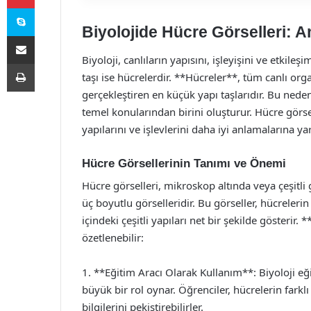
Skype
Biyolojide Hücre Görselleri: 
E-Posta ile paylaş
Biyoloji, canlıların yapısını, işleyişini ve etkileş
Yazdır
taşı ise hücrelerdir. **Hücreler**, tüm canlı or
gerçekleştiren en küçük yapı taşlarıdır. Bu neden
temel konularından birini oluşturur. Hücre görse
yapılarını ve işlevlerini daha iyi anlamalarına ya
Hücre Görsellerinin Tanımı ve Önemi
Hücre görselleri, mikroskop altında veya çeşitli 
üç boyutlu görselleridir. Bu görseller, hücreleri
içindeki çeşitli yapıları net bir şekilde gösterir
özetlenebilir:
1. **Eğitim Aracı Olarak Kullanım**: Biyoloji eği
büyük bir rol oynar. Öğrenciler, hücrelerin farklı
bilgilerini pekiştirebilirler.