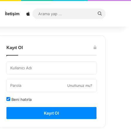
Sitemap
Arama
İletişim
yap
...
Kayıt Ol
Unuttunuz mu?
Beni hatırla
Kayıt Ol