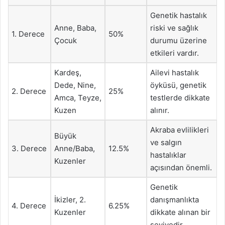
Genetik hastalık
Anne, Baba,
riski ve sağlık
1. Derece
50%
Çocuk
durumu üzerine
etkileri vardır.
Kardeş,
Ailevi hastalık
Dede, Nine,
öyküsü, genetik
2. Derece
25%
Amca, Teyze,
testlerde dikkate
Kuzen
alınır.
Akraba evlilikleri
Büyük
ve salgın
3. Derece
Anne/Baba,
12.5%
hastalıklar
Kuzenler
açısından önemli.
Genetik
İkizler, 2.
danışmanlıkta
4. Derece
6.25%
Kuzenler
dikkate alınan bir
seviyedir.