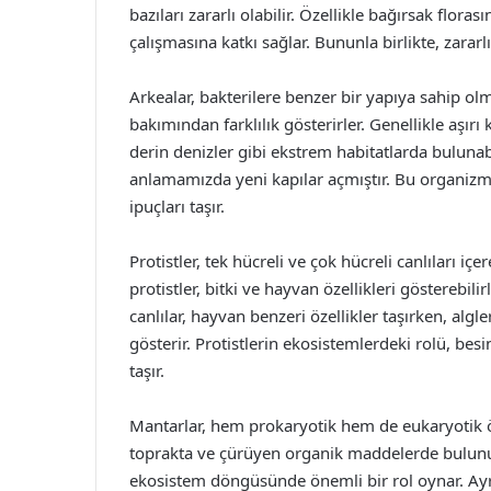
bazıları zararlı olabilir. Özellikle bağırsak flora
çalışmasına katkı sağlar. Bununla birlikte, zararlı
Arkealar, bakterilere benzer bir yapıya sahip ol
bakımından farklılık gösterirler. Genellikle aşırı 
derin denizler gibi ekstrem habitatlarda bulunabili
anlamamızda yeni kapılar açmıştır. Bu organizma
ipuçları taşır.
Protistler, tek hücreli ve çok hücreli canlıları i
protistler, bitki ve hayvan özellikleri gösterebi
canlılar, hayvan benzeri özellikler taşırken, algle
gösterir. Protistlerin ekosistemlerdeki rolü, bes
taşır.
Mantarlar, hem prokaryotik hem de eukaryotik öze
toprakta ve çürüyen organik maddelerde bulunur
ekosistem döngüsünde önemli bir rol oynar. Ayrı