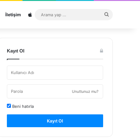
Sitemap
Arama
İletişim
yap
...
Kayıt Ol
Unuttunuz mu?
Beni hatırla
Kayıt Ol