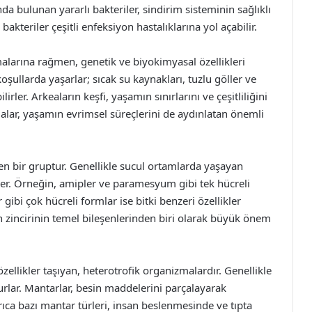
sında bulunan yararlı bakteriler, sindirim sisteminin sağlıklı
 bakteriler çeşitli enfeksiyon hastalıklarına yol açabilir.
malarına rağmen, genetik ve biyokimyasal özellikleri
koşullarda yaşarlar; sıcak su kaynakları, tuzlu göller ve
rler. Arkeaların keşfi, yaşamın sınırlarını ve çeşitliliğini
lar, yaşamın evrimsel süreçlerini de aydınlatan önemli
çeren bir gruptur. Genellikle sucul ortamlarda yaşayan
lirler. Örneğin, amipler ve paramesyum gibi tek hücreli
r gibi çok hücreli formlar ise bitki benzeri özellikler
in zincirinin temel bileşenlerinden biri olarak büyük önem
llikler taşıyan, heterotrofik organizmalardır. Genellikle
lar. Mantarlar, besin maddelerini parçalayarak
ca bazı mantar türleri, insan beslenmesinde ve tıpta