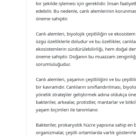
bir şekilde işlemesi için gereklidir. İnsan faaliy
edebilir. Bu nedenle, canlı alemlerinin korunması 
öneme sahiptir.
Canlı alemleri, biyolojik çeşitliliğin ve ekosiste
özgü özelliklerle doludur ve bu özellikler, canlıl
ekosistemlerin sürdürülebilirliği, hem doğal de
öneme sahiptir. Doğanın bu muazzam zenginliğ
sorumluluğudur.
Canlı alemleri, yaşamın çeşitliliğini ve bu çeşi
bir kavramdır. Canlıların sınıflandırılması, biyol
yönelik stratejiler geliştirmek adına oldukça öne
bakteriler, arkealar, protistler, mantarlar ve bit
yaşam biçimleri ile tanımlanır.
Bakteriler, prokaryotik hücre yapısına sahip en ba
organizmalar, çeşitli ortamlarda varlık gösterirler