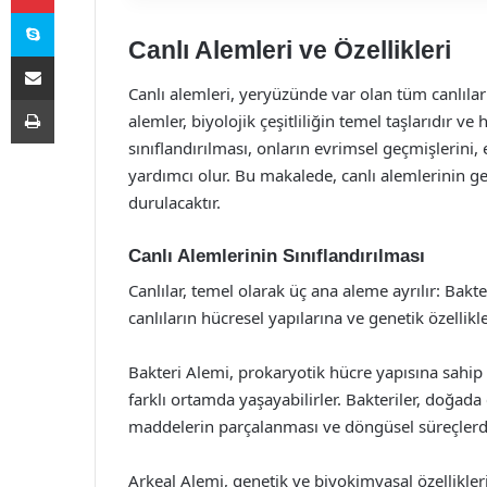
Skype
Canlı Alemleri ve Özellikleri
E-Posta ile paylaş
Canlı alemleri, yeryüzünde var olan tüm canlıların
Yazdır
alemler, biyolojik çeşitliliğin temel taşlarıdır ve 
sınıflandırılması, onların evrimsel geçmişlerini, 
yardımcı olur. Bu makalede, canlı alemlerinin gen
durulacaktır.
Canlı Alemlerinin Sınıflandırılması
Canlılar, temel olarak üç ana aleme ayrılır: Bak
canlıların hücresel yapılarına ve genetik özellikl
Bakteri Alemi, prokaryotik hücre yapısına sahip ol
farklı ortamda yaşayabilirler. Bakteriler, doğada
maddelerin parçalanması ve döngüsel süreçlerde
Arkeal Alemi, genetik ve biyokimyasal özellikler