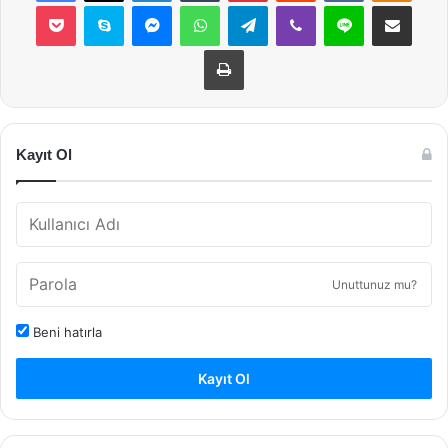
Pocket
Skype
Messenger
WhatsApp
Telegram
Viber
Line
E-Posta ile payla
Yazdır
Kayıt Ol
Unuttunuz mu?
Beni hatırla
Kayıt Ol