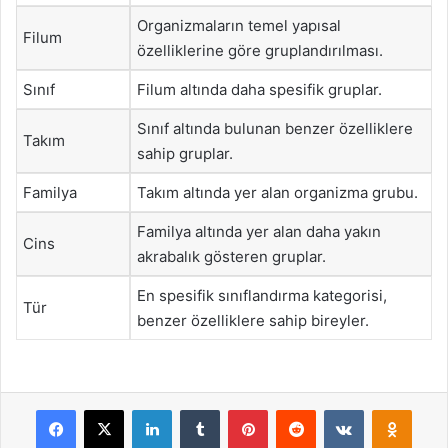
Organizmaların temel yapısal
Filum
özelliklerine göre gruplandırılması.
Sınıf
Filum altında daha spesifik gruplar.
Sınıf altında bulunan benzer özelliklere
Takım
sahip gruplar.
Familya
Takım altında yer alan organizma grubu.
Familya altında yer alan daha yakın
Cins
akrabalık gösteren gruplar.
En spesifik sınıflandırma kategorisi,
Tür
benzer özelliklere sahip bireyler.
Facebook
X
LinkedIn
Tumblr
Pinterest
Reddit
VKontakte
Odnok