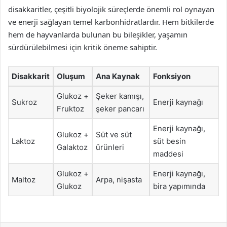
disakkaritler, çeşitli biyolojik süreçlerde önemli rol oynayan
ve enerji sağlayan temel karbonhidratlardır. Hem bitkilerde
hem de hayvanlarda bulunan bu bileşikler, yaşamın
sürdürülebilmesi için kritik öneme sahiptir.
Disakkarit
Oluşum
Ana Kaynak
Fonksiyon
Glukoz +
Şeker kamışı,
Sukroz
Enerji kaynağı
Fruktoz
şeker pancarı
Enerji kaynağı,
Glukoz +
Süt ve süt
Laktoz
süt besin
Galaktoz
ürünleri
maddesi
Glukoz +
Enerji kaynağı,
Maltoz
Arpa, nişasta
Glukoz
bira yapımında