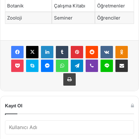
Botanik
Çalışma Kitabı
Öğretmenler
Zooloji
Seminer
Öğrenciler
Facebook
X
LinkedIn
Tumblr
Pinterest
Reddit
VKontakte
Odnok
Pocket
Skype
Messenger
WhatsApp
Telegram
Viber
Line
E-Posta ile payla
Yazdır
Kayıt Ol