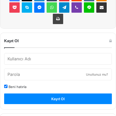
Pocket
Skype
Messenger
WhatsApp
Telegram
Viber
Line
E-Posta ile payla
Yazdır
Kayıt Ol
Unuttunuz mu?
Beni hatırla
Kayıt Ol