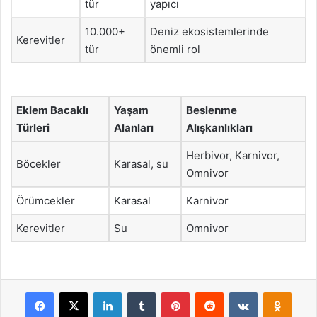
tür
yapıcı
10.000+
Deniz ekosistemlerinde
Kerevitler
tür
önemli rol
Eklem Bacaklı
Yaşam
Beslenme
Türleri
Alanları
Alışkanlıkları
Herbivor, Karnivor,
Böcekler
Karasal, su
Omnivor
Örümcekler
Karasal
Karnivor
Kerevitler
Su
Omnivor
Facebook
X
LinkedIn
Tumblr
Pinterest
Reddit
VKontakte
Odnok