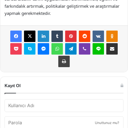
farkındalık artırmak, politikalar geliştirmek ve araştırmalar
yapmak gerekmektedir.
Facebook
X
LinkedIn
Tumblr
Pinterest
Reddit
VKontakte
Odnok
Pocket
Skype
Messenger
WhatsApp
Telegram
Viber
Line
E-Posta ile payla
Yazdır
Kayıt Ol
Unuttunuz mu?