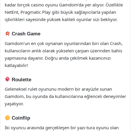
kadar birçok casino oyunu Gamdom’da yer alıyor. Özellikle
NetEnt, Pragmatic Play gibi büyük sağlayıcılarla yapılan
işbirlikleri sayesinde yüksek kaliteli oyunlar sizi bekliyor.
Crash Game
Gamdom’un en çok oynanan oyunlarından biri olan Crash,
kullanıcıların anlık olarak yükselen çarpan üzerinden bahis
yapmasına dayanır. Doğru anda çekilmek kazancınızı
katlayabilir!
Roulette
Geleneksel rulet oyununu modern bir arayüzle sunan
Gamdom, bu oyunda da kullanıcılarına eğlenceli deneyimler
yaşatıyor.
Coinflip
İki oyuncu arasında gerçekleşen bir yazı-tura oyunu olan