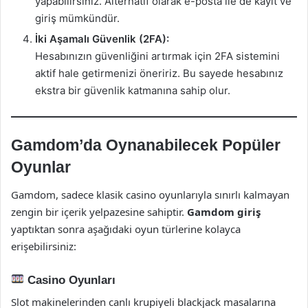
yapabilirsiniz. Alternatif olarak e-posta ile de kayıt ve
giriş mümkündür.
İki Aşamalı Güvenlik (2FA):
Hesabınızın güvenliğini artırmak için 2FA sistemini
aktif hale getirmenizi öneririz. Bu sayede hesabınız
ekstra bir güvenlik katmanına sahip olur.
Gamdom’da Oynanabilecek Popüler
Oyunlar
Gamdom, sadece klasik casino oyunlarıyla sınırlı kalmayan
zengin bir içerik yelpazesine sahiptir.
Gamdom giriş
yaptıktan sonra aşağıdaki oyun türlerine kolayca
erişebilirsiniz:
Casino Oyunları
Slot makinelerinden canlı krupiyeli blackjack masalarına