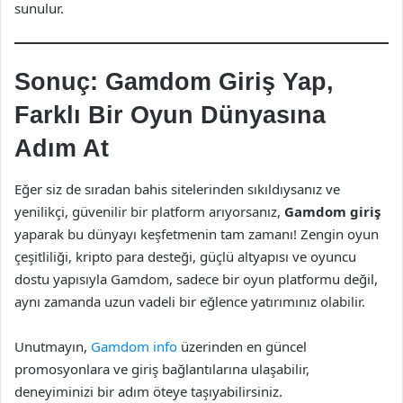
sunulur.
Sonuç: Gamdom Giriş Yap,
Farklı Bir Oyun Dünyasına
Adım At
Eğer siz de sıradan bahis sitelerinden sıkıldıysanız ve
yenilikçi, güvenilir bir platform arıyorsanız,
Gamdom giriş
yaparak bu dünyayı keşfetmenin tam zamanı! Zengin oyun
çeşitliliği, kripto para desteği, güçlü altyapısı ve oyuncu
dostu yapısıyla Gamdom, sadece bir oyun platformu değil,
aynı zamanda uzun vadeli bir eğlence yatırımınız olabilir.
Unutmayın,
Gamdom info
üzerinden en güncel
promosyonlara ve giriş bağlantılarına ulaşabilir,
deneyiminizi bir adım öteye taşıyabilirsiniz.