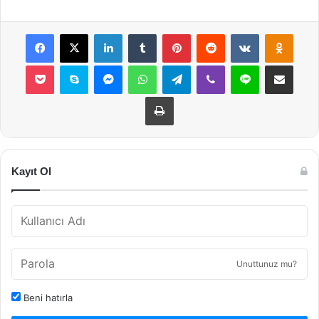
Facebook
X
LinkedIn
Tumblr
Pinterest
Reddit
VKontakte
Odnok
Pocket
Skype
Messenger
WhatsApp
Telegram
Viber
Line
E-Posta ile payla
Yazdır
Kayıt Ol
Unuttunuz mu?
Beni hatırla