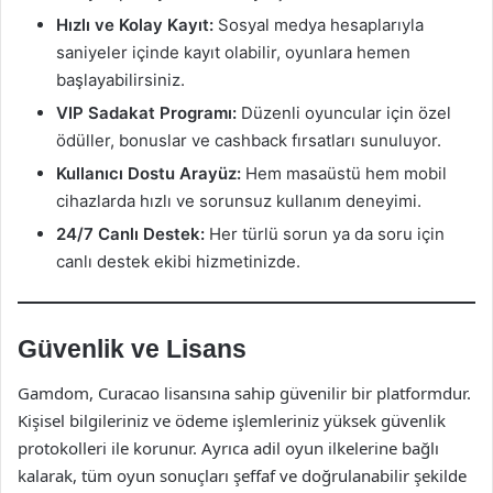
Hızlı ve Kolay Kayıt:
Sosyal medya hesaplarıyla
saniyeler içinde kayıt olabilir, oyunlara hemen
başlayabilirsiniz.
VIP Sadakat Programı:
Düzenli oyuncular için özel
ödüller, bonuslar ve cashback fırsatları sunuluyor.
Kullanıcı Dostu Arayüz:
Hem masaüstü hem mobil
cihazlarda hızlı ve sorunsuz kullanım deneyimi.
24/7 Canlı Destek:
Her türlü sorun ya da soru için
canlı destek ekibi hizmetinizde.
Güvenlik ve Lisans
Gamdom, Curacao lisansına sahip güvenilir bir platformdur.
Kişisel bilgileriniz ve ödeme işlemleriniz yüksek güvenlik
protokolleri ile korunur. Ayrıca adil oyun ilkelerine bağlı
kalarak, tüm oyun sonuçları şeffaf ve doğrulanabilir şekilde