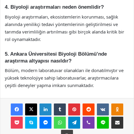
4. Biyoloji araştırmaları neden önemlidir?
Biyoloji araştırmaları, ekosistemlerin korunması, sağlık
alanında yenilikçi tedavi yöntemlerinin geliştirilmesi ve
tarımda verimliliğin artırılması gibi birçok alanda kritik bir
rol oynamaktadır.
5. Ankara Üniversitesi Biyoloji Bölümü’nde
araştırma altyapısı nasıldır?
Bölüm, modern laboratuvar olanakları ile donatılmıştır ve
yüksek teknolojiye sahip laboratuvarlar, araştırmacılara
çeşitli deneyler yapma imkanı sunmaktadır.
Facebook
X
LinkedIn
Tumblr
Pinterest
Reddit
VKontakte
Odnok
Pocket
Skype
Messenger
WhatsApp
Telegram
Viber
Line
E-Posta ile payla
Yazdır