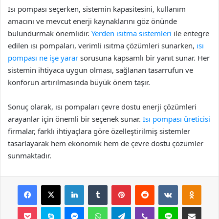
Isı pompası seçerken, sistemin kapasitesini, kullanım
amacını ve mevcut enerji kaynaklarını göz önünde
bulundurmak önemlidir.
Yerden ısıtma sistemleri
ile entegre
edilen ısı pompaları, verimli ısıtma çözümleri sunarken,
ısı
pompası ne işe yarar
sorusuna kapsamlı bir yanıt sunar. Her
sistemin ihtiyaca uygun olması, sağlanan tasarrufun ve
konforun artırılmasında büyük önem taşır.
Sonuç olarak, ısı pompaları çevre dostu enerji çözümleri
arayanlar için önemli bir seçenek sunar.
Isı pompası üreticisi
firmalar, farklı ihtiyaçlara göre özelleştirilmiş sistemler
tasarlayarak hem ekonomik hem de çevre dostu çözümler
sunmaktadır.
Facebook
X
LinkedIn
Tumblr
Pinterest
Reddit
VKontakte
Odnok
Pocket
Skype
Messenger
WhatsApp
Telegram
Viber
Line
E-Posta ile payla