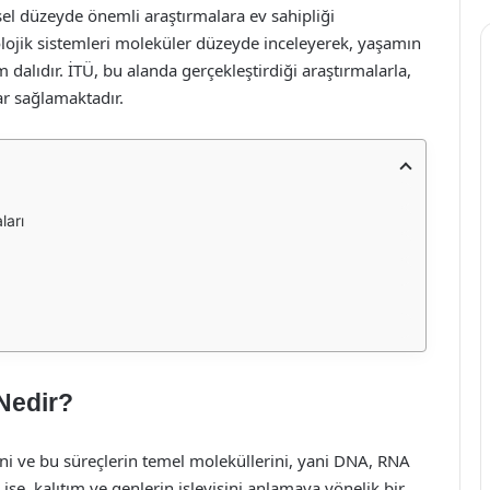
 düzeyde önemli araştırmalara ev sahipliği
olojik sistemleri moleküler düzeyde inceleyerek, yaşamın
 dalıdır. İTÜ, bu alanda gerçekleştirdiği araştırmalarla,
ar sağlamaktadır.
ları
 Nedir?
rini ve bu süreçlerin temel moleküllerini, yani DNA, RNA
k ise, kalıtım ve genlerin işleyişini anlamaya yönelik bir