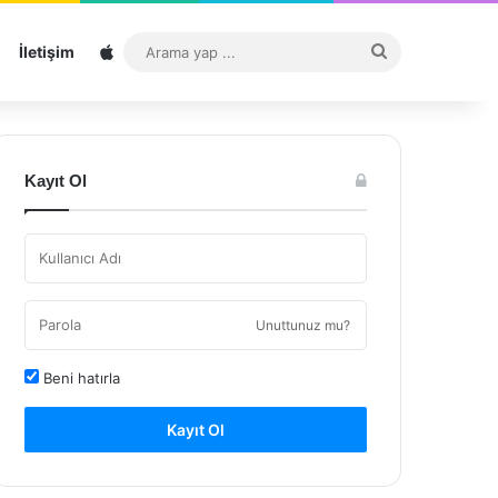
Sitemap
Arama
İletişim
yap
...
Kayıt Ol
Unuttunuz mu?
Beni hatırla
Kayıt Ol