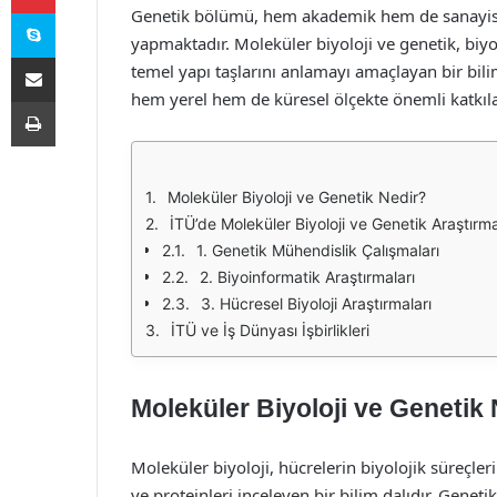
Skype
Genetik bölümü, hem akademik hem de sanayisel
yapmaktadır. Moleküler biyoloji ve genetik, biy
E-Posta ile paylaş
temel yapı taşlarını anlamayı amaçlayan bir bilim
hem yerel hem de küresel ölçekte önemli katkıl
Yazdır
Moleküler Biyoloji ve Genetik Nedir?
İTÜ’de Moleküler Biyoloji ve Genetik Araştırma
1. Genetik Mühendislik Çalışmaları
2. Biyoinformatik Araştırmaları
3. Hücresel Biyoloji Araştırmaları
İTÜ ve İş Dünyası İşbirlikleri
Moleküler Biyoloji ve Genetik
Moleküler biyoloji, hücrelerin biyolojik süreçle
ve proteinleri inceleyen bir bilim dalıdır. Geneti