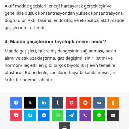
Aktif madde geçişleri, enerji harcayarak gerçekleşir ve
genellikle düşük konsantrasyondan yüksek konsantrasyona
doğru olur. Aktif taşıma, endositoz ve ekzositoz, aktif madde
geçişlerinin türleridir.
4. Madde geçişlerinin biyolojik önemi nedir?
Madde geçişleri, hücre dış dengesinin sağlanması, besin
alımı ve atık uzaklaştırma, gaz değişimi, sinir iletimi ve
hormon/ilaç etkileri gibi birçok biyolojik işlevin temelini
oluşturur. Bu nedenle, canlıların hayatta kalabilmesi için
kritik bir öneme sahiptir.
Facebook
X
LinkedIn
Tumblr
Pinterest
Reddit
VKontakte
Odnok
Pocket
Skype
Messenger
WhatsApp
Telegram
Viber
Line
E-Posta ile payla
Yazdır