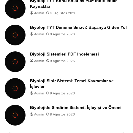
Biyoloji TYT Konu Anlatımı PDF İndirilebilir
Kaynaklar
Admin
10 Ağustos 2026
Biyoloji TYT Deneme Sınavı: Başarıya Giden Yol
Admin
9 Ağustos 2026
Biyoloji Sistemleri PDF İncelemesi
Admin
9 Ağustos 2026
Biyoloji Sinir Sistemi: Temel Kavramlar ve
İşlevler
Admin
9 Ağustos 2026
Biyolojide Sindirim Sistemi: İşleyişi ve Önemi
Admin
8 Ağustos 2026