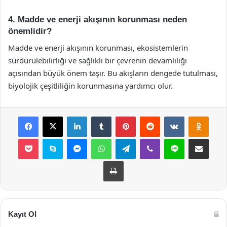
4. Madde ve enerji akışının korunması neden
önemlidir?
Madde ve enerji akışının korunması, ekosistemlerin
sürdürülebilirliği ve sağlıklı bir çevrenin devamlılığı
açısından büyük önem taşır. Bu akışların dengede tutulması,
biyolojik çeşitliliğin korunmasına yardımcı olur.
Facebook
X
LinkedIn
Tumblr
Pinterest
Reddit
VKontakte
Odnok
Pocket
Skype
Messenger
WhatsApp
Telegram
Viber
Line
E-Posta ile payla
Yazdır
Kayıt Ol