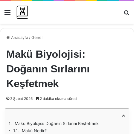
Menü
Ar
Anasayfa
/
Genel
Makü Biyolojisi:
Doğanın Sırlarını
Keşfetmek
2 Şubat 2026
2 dakika okuma süresi
Makü Biyolojisi: Doğanın Sırlarını Keşfetmek
Makü Nedir?