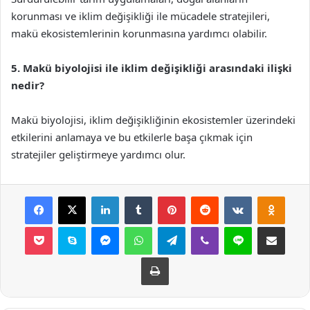
korunması ve iklim değişikliği ile mücadele stratejileri,
makü ekosistemlerinin korunmasına yardımcı olabilir.
5. Makü biyolojisi ile iklim değişikliği arasındaki ilişki
nedir?
Makü biyolojisi, iklim değişikliğinin ekosistemler üzerindeki
etkilerini anlamaya ve bu etkilerle başa çıkmak için
stratejiler geliştirmeye yardımcı olur.
Facebook
X
LinkedIn
Tumblr
Pinterest
Reddit
VKontakte
Odnok
Pocket
Skype
Messenger
WhatsApp
Telegram
Viber
Line
E-Posta ile payla
Yazdır