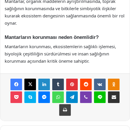
Mantarlar, organik maddelerin ayrıştırılmasında, toprak
sağlığının korunmasında ve bitkilerle simbiyotik ilişkiler
kurarak ekosistem dengesinin sağlanmasında önemli bir rol
oynar.
Mantarların korunması neden önemlidir?
Mantarların korunması, ekosistemlerin sağlıklı işlemesi,
biyolojik çeşitliliğin sürdürülmesi ve insan sağlığının
korunması açısından kritik öneme sahiptir.
Facebook
X
LinkedIn
Tumblr
Pinterest
Reddit
VKontakte
Odnok
Pocket
Skype
Messenger
WhatsApp
Telegram
Viber
Line
E-Posta ile payla
Yazdır