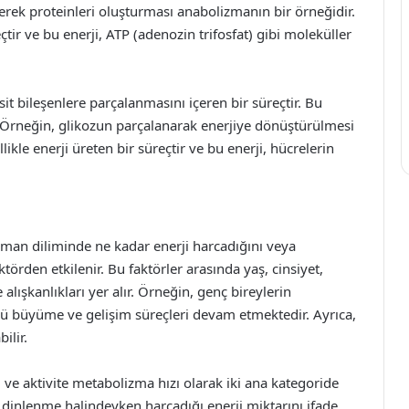
lerek proteinleri oluşturması anabolizmanın bir örneğidir.
çtir ve bu enerji, ATP (adenozin trifosfat) gibi moleküller
t bileşenlere parçalanmasını içeren bir süreçtir. Bu
r. Örneğin, glikozun parçalanarak enerjiye dönüştürülmesi
ikle enerji üreten bir süreçtir ve bu enerji, hücrelerin
zaman diliminde ne kadar enerji harcadığını veya
ktörden etkilenir. Bu faktörler arasında yaş, cinsiyet,
 alışkanlıkları yer alır. Örneğin, genç bireylerin
kü büyüme ve gelişim süreçleri devam etmektedir. Ayrıca,
ilir.
ve aktivite metabolizma hızı olarak iki ana kategoride
n dinlenme halindeyken harcadığı enerji miktarını ifade