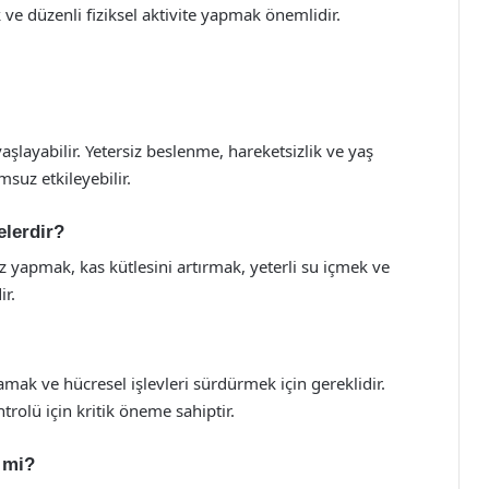
e düzenli fiziksel aktivite yapmak önemlidir.
aşlayabilir. Yetersiz beslenme, hareketsizlik ve yaş
suz etkileyebilir.
elerdir?
z yapmak, kas kütlesini artırmak, yeterli su içmek ve
r.
amak ve hücresel işlevleri sürdürmek için gereklidir.
trolü için kritik öneme sahiptir.
r mi?