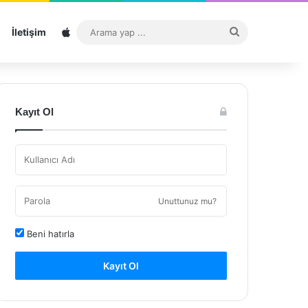
Sitemap
Arama
İletişim
yap
...
Kayıt Ol
Unuttunuz mu?
Beni hatırla
Kayıt Ol