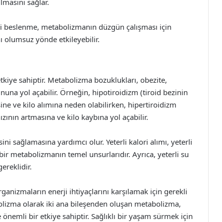
lmasını sağlar.
eli beslenme, metabolizmanın düzgün çalışması için
ı olumsuz yönde etkileyebilir.
tkiye sahiptir. Metabolizma bozuklukları, obezite,
rununa yol açabilir. Örneğin, hipotiroidizm (tiroid bezinin
ne ve kilo alımına neden olabilirken, hipertiroidizm
ızının artmasına ve kilo kaybına yol açabilir.
i sağlamasına yardımcı olur. Yeterli kalori alımı, yeterli
ı bir metabolizmanın temel unsurlarıdır. Ayrıca, yeterli su
ereklidir.
anizmaların enerji ihtiyaçlarını karşılamak için gerekli
olizma olarak iki ana bileşenden oluşan metabolizma,
 önemli bir etkiye sahiptir. Sağlıklı bir yaşam sürmek için