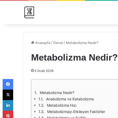
Anasayfa
/
Genel
/
Metabolizma Nedir?
Metabolizma Nedir?
5 Ocak 2026
Facebook
X
Metabolizma Nedir?
Anabolizma ve Katabolizma
LinkedIn
Metabolizma Hızı
Pinterest
Metabolizmayı Etkileyen Faktörler
Metabolizma ve Sağlık