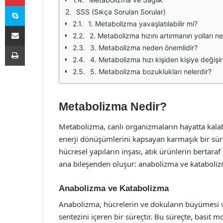
Skype
SSS (Sıkça Sorulan Sorular)
1. Metabolizma yavaşlatılabilir mi?
E-Posta ile paylaş
2. Metabolizma hızını artırmanın yolları ne
Yazdır
3. Metabolizma neden önemlidir?
4. Metabolizma hızı kişiden kişiye değişir
5. Metabolizma bozuklukları nelerdir?
Metabolizma Nedir?
Metabolizma, canlı organizmaların hayatta kalab
enerji dönüşümlerini kapsayan karmaşık bir süre
hücresel yapıların inşası, atık ürünlerin bertaraf
ana bileşenden oluşur: anabolizma ve kataboli
Anabolizma ve Katabolizma
Anabolizma, hücrelerin ve dokuların büyümesi v
sentezini içeren bir süreçtir. Bu süreçte, basit 