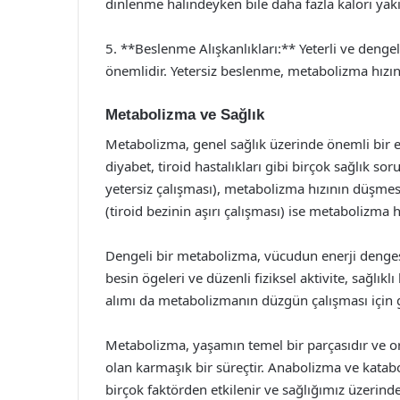
dinlenme halindeyken bile daha fazla kalori yakı
5. **Beslenme Alışkanlıkları:** Yeterli ve deng
önemlidir. Yetersiz beslenme, metabolizma hızın
Metabolizma ve Sağlık
Metabolizma, genel sağlık üzerinde önemli bir e
diyabet, tiroid hastalıkları gibi birçok sağlık so
yetersiz çalışması), metabolizma hızının düşmesi
(tiroid bezinin aşırı çalışması) ise metabolizma h
Dengeli bir metabolizma, vücudun enerji dengesin
besin ögeleri ve düzenli fiziksel aktivite, sağlıkl
alımı da metabolizmanın düzgün çalışması için g
Metabolizma, yaşamın temel bir parçasıdır ve org
olan karmaşık bir süreçtir. Anabolizma ve katab
birçok faktörden etkilenir ve sağlığımız üzerinde