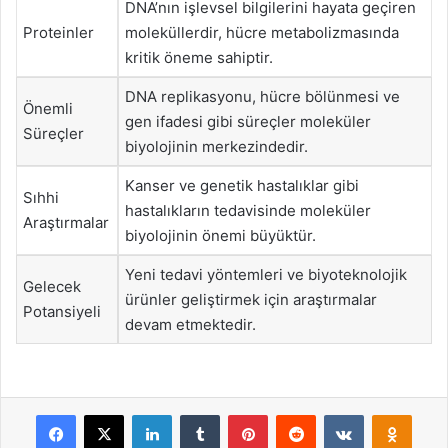
DNA’nın işlevsel bilgilerini hayata geçiren
Proteinler
moleküllerdir, hücre metabolizmasında
kritik öneme sahiptir.
DNA replikasyonu, hücre bölünmesi ve
Önemli
gen ifadesi gibi süreçler moleküler
Süreçler
biyolojinin merkezindedir.
Kanser ve genetik hastalıklar gibi
Sıhhi
hastalıkların tedavisinde moleküler
Araştırmalar
biyolojinin önemi büyüktür.
Yeni tedavi yöntemleri ve biyoteknolojik
Gelecek
ürünler geliştirmek için araştırmalar
Potansiyeli
devam etmektedir.
Facebook
X
LinkedIn
Tumblr
Pinterest
Reddit
VKontakte
Odnok