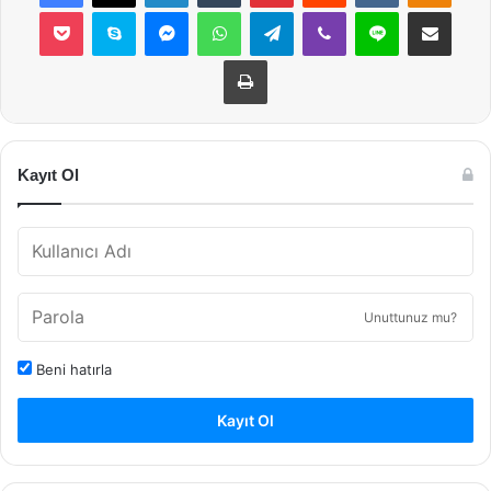
Pocket
Skype
Messenger
WhatsApp
Telegram
Viber
Line
E-Posta ile payla
Yazdır
Kayıt Ol
Unuttunuz mu?
Beni hatırla
Kayıt Ol