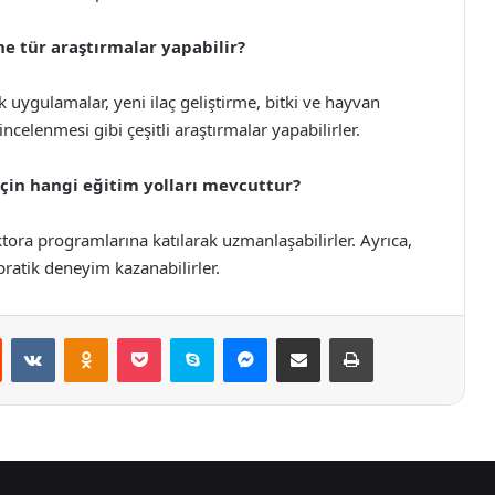
ne tür araştırmalar yapabilir?
ik uygulamalar, yeni ilaç geliştirme, bitki ve hayvan
incelenmesi gibi çeşitli araştırmalar yapabilirler.
için hangi eğitim yolları mevcuttur?
tora programlarına katılarak uzmanlaşabilirler. Ayrıca,
 pratik deneyim kazanabilirler.
st
Reddit
VKontakte
Odnoklassniki
Pocket
Skype
Messenger
E-Posta ile paylaş
Yazdır