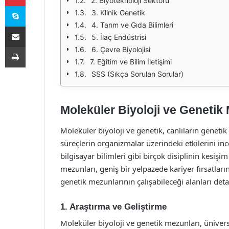
2. Biyoteknoloji Sektörü
Skype
3. Klinik Genetik
4. Tarım ve Gıda Bilimleri
E-Posta ile paylaş
5. İlaç Endüstrisi
Yazdır
6. Çevre Biyolojisi
7. Eğitim ve Bilim İletişimi
SSS (Sıkça Sorulan Sorular)
Moleküler Biyoloji ve Genetik 
Moleküler biyoloji ve genetik, canlıların genetik
süreçlerin organizmalar üzerindeki etkilerini ince
bilgisayar bilimleri gibi birçok disiplinin kesişi
mezunları, geniş bir yelpazede kariyer fırsatları
genetik mezunlarının çalışabileceği alanları detay
1. Araştırma ve Geliştirme
Moleküler biyoloji ve genetik mezunları, ünivers