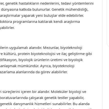
ler, genetik hastalıkların nedenlerini, tedavi yöntemlerini
m dünyasına katkıda bulunurlar. Genetik mühendisliği,
raştırmalar yaparak yeni buluşlar elde edebilirler.
doktora programlarına katılarak kendi araştırma
abilirler.
ilerin uygulamalı alanıdır. Mezunlar, biyoteknoloji
e kültürü, protein biyoteknolojisi ve ilaç geliştirme gibi
difikasyon, biyolojik ürünlerin üretimi ve biyolojik
zmanlaşmak mümkündür. Ayrıca, biyoteknoloji
pazarlama alanlarında da görev alabilirler.
i süreçlerini içeren bir alandır. Moleküler biyoloji ve
oratuvarlarında çalışarak genetik testler yapabilir,
e genetik danışmanlık hizmetleri sunabilirler. Bu alanda