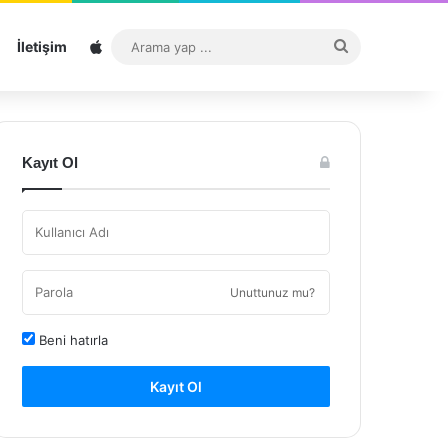
Sitemap
Arama
İletişim
yap
...
Kayıt Ol
Unuttunuz mu?
Beni hatırla
Kayıt Ol