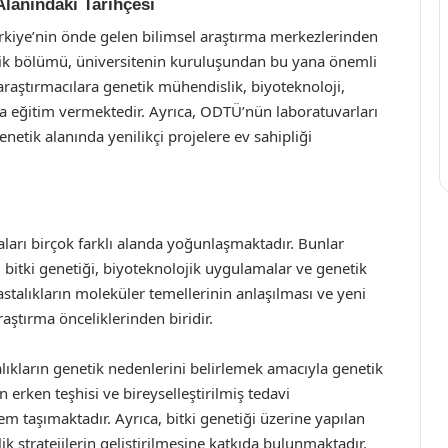
lanındaki Tarihçesi
kiye’nin önde gelen bilimsel araştırma merkezlerinden
netik bölümü, üniversitenin kuruluşundan bu yana önemli
araştırmacılara genetik mühendislik, biyoteknoloji,
da eğitim vermektedir. Ayrıca, ODTÜ’nün laboratuvarları
netik alanında yenilikçi projelere ev sahipliği
ları birçok farklı alanda yoğunlaşmaktadır. Bunlar
i, bitki genetiği, biyoteknolojik uygulamalar ve genetik
astalıkların moleküler temellerinin anlaşılması ve yeni
aştırma önceliklerinden biridir.
alıkların genetik nedenlerini belirlemek amacıyla genetik
n erken teşhisi ve bireyselleştirilmiş tedavi
m taşımaktadır. Ayrıca, bitki genetiği üzerine yapılan
ik stratejilerin geliştirilmesine katkıda bulunmaktadır.