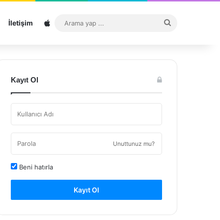
Sitemap
Arama
İletişim
yap
...
Kayıt Ol
Unuttunuz mu?
Beni hatırla
Kayıt Ol