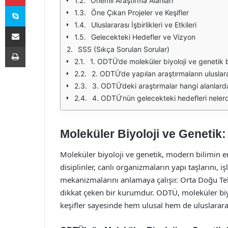
Önemli Araştırma Alanları
Skype
Öne Çıkan Projeler ve Keşifler
Uluslararası İşbirlikleri ve Etkileri
E-Posta ile paylaş
Gelecekteki Hedefler ve Vizyon
Yazdır
SSS (Sıkça Sorulan Sorular)
1. ODTÜ’de moleküler biyoloji ve genetik
2. ODTÜ’de yapılan araştırmaların uluslara
3. ODTÜ’deki araştırmalar hangi alanlar
4. ODTÜ’nün gelecekteki hedefleri nelerd
Moleküler Biyoloji ve Genetik:
Moleküler biyoloji ve genetik, modern bilimin en
disiplinler, canlı organizmaların yapı taşlarını, i
mekanizmalarını anlamaya çalışır. Orta Doğu Tek
dikkat çeken bir kurumdur. ODTÜ, moleküler biyo
keşifler sayesinde hem ulusal hem de uluslarar