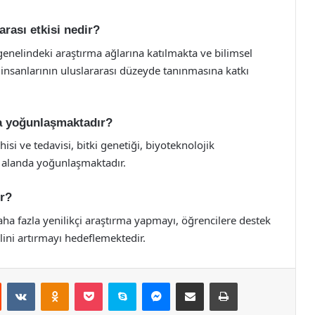
arası etkisi nedir?
genelindeki araştırma ağlarına katılmakta ve bilimsel
m insanlarının uluslararası düzeyde tanınmasına katkı
da yoğunlaşmaktadır?
isi ve tedavisi, bitki genetiği, biyoteknolojik
 alanda yoğunlaşmaktadır.
ir?
ha fazla yenilikçi araştırma yapmayı, öğrencilere destek
lini artırmayı hedeflemektedir.
st
Reddit
VKontakte
Odnoklassniki
Pocket
Skype
Messenger
E-Posta ile paylaş
Yazdır