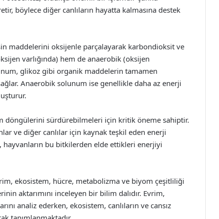
etir, böylece diğer canlıların hayatta kalmasına destek
in maddelerini oksijenle parçalayarak karbondioksit ve
oksijen varlığında) hem de anaerobik (oksijen
lunum, glikoz gibi organik maddelerin tamamen
ğlar. Anaerobik solunum ise genellikle daha az enerji
luşturur.
döngülerini sürdürebilmeleri için kritik öneme sahiptir.
lar ve diğer canlılar için kaynak teşkil eden enerji
, hayvanların bu bitkilerden elde ettikleri enerjiyi
rim, ekosistem, hücre, metabolizma ve biyom çeşitliliği
erinin aktarımını inceleyen bir bilim dalıdır. Evrim,
rını analiz ederken, ekosistem, canlıların ve cansız
rak tanımlanmaktadır.