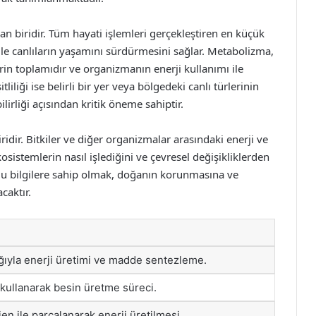
an biridir. Tüm hayati işlemleri gerçekleştiren en küçük
i ile canlıların yaşamını sürdürmesini sağlar. Metabolizma,
in toplamıdır ve organizmanın enerji kullanımı ile
iliği ise belirli bir yer veya bölgedeki canlı türlerinin
ilirliği açısından kritik öneme sahiptir.
dir. Bitkiler ve diğer organizmalar arasındaki enerji ve
sistemlerin nasıl işlediğini ve çevresel değişikliklerden
. Bu bilgilere sahip olmak, doğanın korunmasına ve
caktır.
lığıyla enerji üretimi ve madde sentezleme.
i kullanarak besin üretme süreci.
en ile parçalanarak enerji üretilmesi.