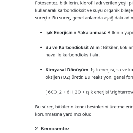
Fotosentez, bitkilerin, klorofil adı verilen yeşil
kullanarak karbondioksit ve suyu organik bileşe
süreçtir. Bu süreç, genel anlamda aşağıdaki adım
Işık Enerjisinin Yakalanması
: Bitkinin yap
Su ve Karbondioksit Alımı
: Bitkiler, kökle
hava ile karbondioksit alır.
Kimyasal Dönüşüm
: Işık enerjisi, su ve
oksijen (O2) üretir. Bu reaksiyon, genel for
[ 6CO_2 + 6H_2O + ışık enerjisi \rightarro
Bu süreç, bitkilerin kendi besinlerini üretmeleri
korunmasına yardımcı olur.
2. Kemosentez