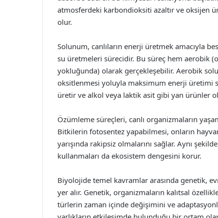
atmosferdeki karbondioksiti azaltır ve oksijen ür
olur.
Solunum, canlıların enerji üretmek amacıyla bes
su üretmeleri sürecidir. Bu süreç hem aerobik (
yokluğunda) olarak gerçekleşebilir. Aerobik so
oksitlenmesi yoluyla maksimum enerji üretimi sa
üretir ve alkol veya laktik asit gibi yan ürünler o
Özümleme süreçleri, canlı organizmaların yaşam 
Bitkilerin fotosentez yapabilmesi, onların hayvan
yarışında rakipsiz olmalarını sağlar. Aynı şekilde
kullanmaları da ekosistem dengesini korur.
Biyolojide temel kavramlar arasında genetik, ev
yer alır. Genetik, organizmaların kalıtsal özellikl
türlerin zaman içinde değişimini ve adaptasyonla
varlıkların etkileşimde bulunduğu bir ortam ola