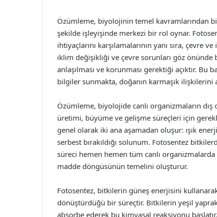
Özümleme, biyolojinin temel kavramlarından biri
şekilde işleyişinde merkezi bir rol oynar. Fotose
ihtiyaçlarını karşılamalarının yanı sıra, çevre ve
iklim değişikliği ve çevre sorunları göz önünd
anlaşılması ve korunması gerektiği açıktır. Bu b
bilgiler sunmakta, doğanın karmaşık ilişkilerini
Özümleme, biyolojide canlı organizmaların dış o
üretimi, büyüme ve gelişme süreçleri için gerekl
genel olarak iki ana aşamadan oluşur: ışık enerji
serbest bırakıldığı solunum. Fotosentez bitkiler
süreci hemen hemen tüm canlı organizmalarda gö
madde döngüsünün temelini oluşturur.
Fotosentez, bitkilerin güneş enerjisini kullanar
dönüştürdüğü bir süreçtir. Bitkilerin yeşil yapra
absorbe ederek bu kimyasal reaksiyonu başlatır