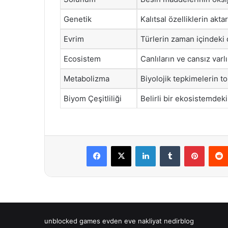
Genetik
Kalıtsal özelliklerin akta
Evrim
Türlerin zaman içindeki 
Ecosistem
Canlıların ve cansız var
Metabolizma
Biyolojik tepkimelerin t
Biyom Çeşitliliği
Belirli bir ekosistemdeki c
Facebook
X
LinkedIn
Tumblr
Pintere
unblocked games
evden eve nakliyat
nedirblog