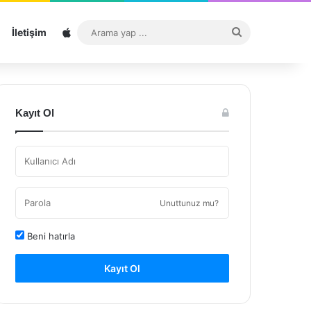
Sitemap
Arama
İletişim
yap
...
Kayıt Ol
Unuttunuz mu?
Beni hatırla
Kayıt Ol