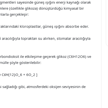
 pigmentleri sayesinde güneş ışığını enerji kaynağı olarak
nlere (özellikle glikoza) dönüştürdüğü kimyasal bir
larla gerçekleşir:
raklarındaki kloroplastlar, güneş ışığını absorbe eder.
ri aracılığıyla topraktan su alırken, stomalar aracılığıyla
 karbondioksit ile etkileşime geçerek glikoz (C6H12O6) ve
mülle şöyle gösterilebilir:
w C
6H
{12}O_6 + 6O_2 ]
ni sağladığı gibi, atmosferdeki oksijen seviyesinin de