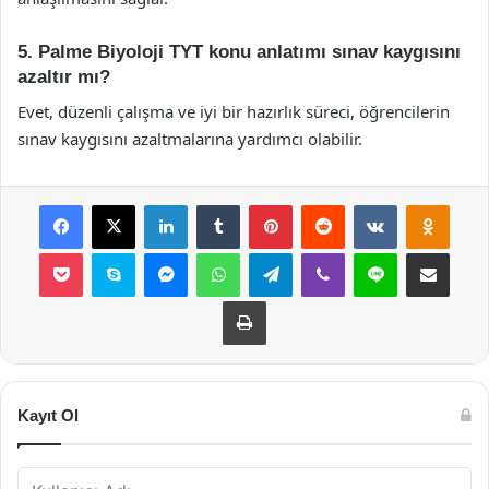
5. Palme Biyoloji TYT konu anlatımı sınav kaygısını
azaltır mı?
Evet, düzenli çalışma ve iyi bir hazırlık süreci, öğrencilerin
sınav kaygısını azaltmalarına yardımcı olabilir.
Facebook
X
LinkedIn
Tumblr
Pinterest
Reddit
VKontakte
Odnok
Pocket
Skype
Messenger
WhatsApp
Telegram
Viber
Line
E-Posta ile payla
Yazdır
Kayıt Ol