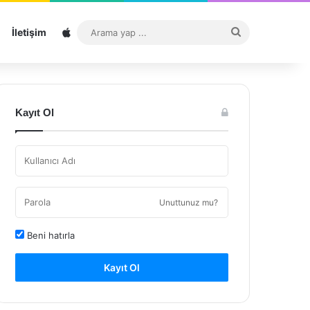
Sitemap
Arama
İletişim
yap
...
Kayıt Ol
Unuttunuz mu?
Beni hatırla
Kayıt Ol