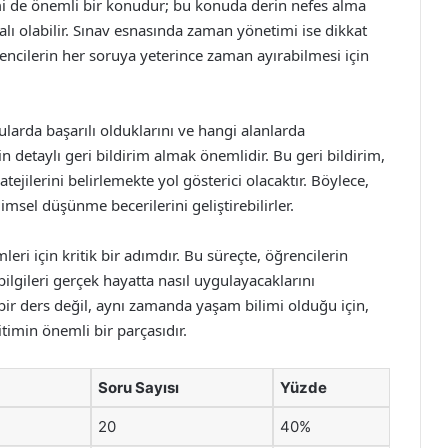
imi de önemli bir konudur; bu konuda derin nefes alma
lı olabilir. Sınav esnasında zaman yönetimi ise dikkat
ncilerin her soruya yeterince zaman ayırabilmesi için
larda başarılı olduklarını ve hangi alanlarda
in detaylı geri bildirim almak önemlidir. Bu geri bildirim,
tejilerini belirlemekte yol gösterici olacaktır. Böylece,
imsel düşünme becerilerini geliştirebilirler.
mleri için kritik bir adımdır. Bu süreçte, öğrencilerin
ilgileri gerçek hayatta nasıl uygulayacaklarını
bir ders değil, aynı zamanda yaşam bilimi olduğu için,
itimin önemli bir parçasıdır.
Soru Sayısı
Yüzde
20
40%