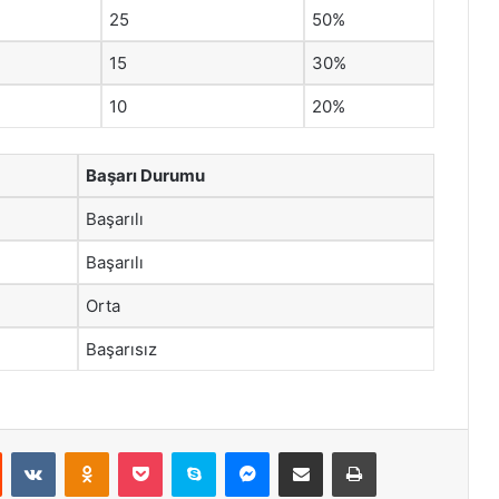
25
50%
15
30%
10
20%
Başarı Durumu
Başarılı
Başarılı
Orta
Başarısız
st
Reddit
VKontakte
Odnoklassniki
Pocket
Skype
Messenger
E-Posta ile paylaş
Yazdır