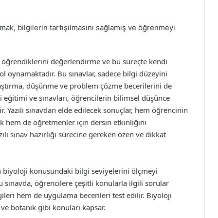
şmak, bilgilerin tartışılmasını sağlamış ve öğrenmeyi
rin öğrendiklerini değerlendirme ve bu süreçte kendi
rol oynamaktadır. Bu sınavlar, sadece bilgi düzeyini
aştırma, düşünme ve problem çözme becerilerini de
ji eğitimi ve sınavları, öğrencilerin bilimsel düşünce
ir. Yazılı sınavdan elde edilecek sonuçlar, hem öğrencinin
k hem de öğretmenler için dersin etkinliğini
ılı sınav hazırlığı sürecine gereken özen ve dikkat
in biyoloji konusundaki bilgi seviyelerini ölçmeyi
ınavda, öğrencilere çeşitli konularla ilgili sorular
ileri hem de uygulama becerileri test edilir. Biyoloji
k ve botanik gibi konuları kapsar.